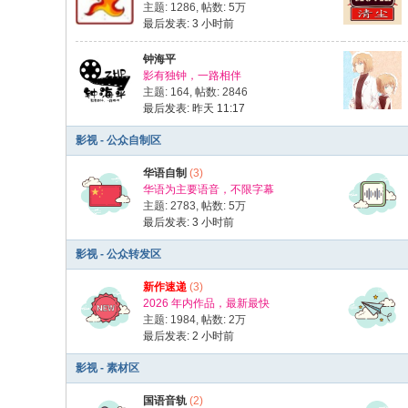
aimingzun
向
chow80000
送出
主题: 1286
,
帖数:
5万
最后发表:
3 小时前
hongbang
向
jakeskier
送出
hongbang
向
辛杏花
送出
钟海平
影有独钟，一路相伴
普凡
向
chow80000
送出
主题: 164
,
帖数: 2846
普凡
向
时光机
送出
火箭
x
最后发表:
昨天 11:17
影视 - 公众自制区
华语自制
(3)
华语为主要语音，不限字幕
主题: 2783
,
帖数:
5万
最后发表:
3 小时前
影视 - 公众转发区
新作速递
(3)
2026 年内作品，最新最快
主题: 1984
,
帖数:
2万
最后发表:
2 小时前
影视 - 素材区
国语音轨
(2)