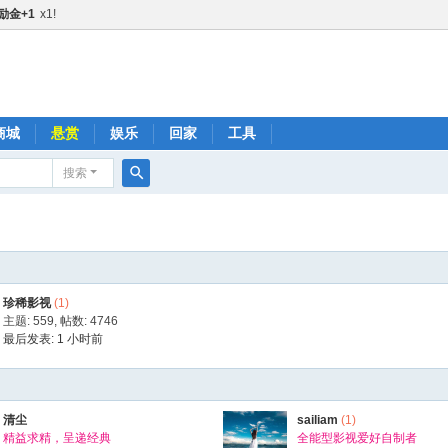
励金+1
x1!
励金+1
x1!
励金+1
x1!
精品鼓励金+5
x1!
精品鼓励金+5
x1!
商城
悬赏
娱乐
回家
工具
金+1
x1!
搜索
金+3
x1!
搜
鼓励金+1
x1!
索
鼓励金+1
x1!
品鼓励金+1
x1!
珍稀影视
(1)
品鼓励金+1
x1!
主题: 559
,
帖数: 4746
精品鼓励金+3
x1!
最后发表:
1 小时前
精品鼓励金+3
x1!
品鼓励金+3
x1!
甜圈
清尘
x1!
sailiam
(1)
精益求精，呈递经典
全能型影视爱好自制者