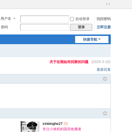
切
换
用户名
自动登录
找回密码
到
宽
密码
立即注册
登录
版
快捷导航
关于近期如何回家的问题
(2026-3-16)
最新回复
xinbinghe27
(5)
专注小体积的国语收藏者