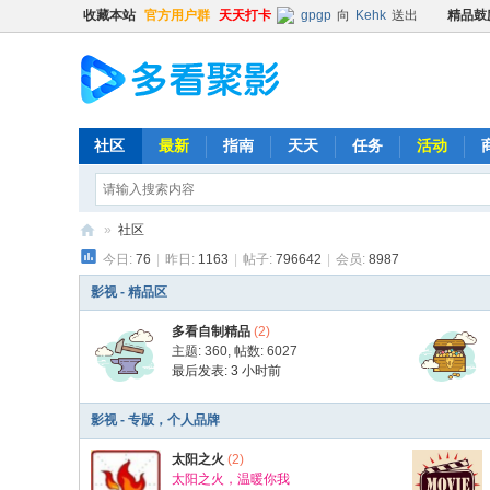
收藏本站
官方用户群
天天打卡
gpgp
向
Kehk
送出
精品鼓
gpgp
向
Kehk
送出
精品鼓
gpgp
向
Kehk
送出
精品鼓
gpgp
向
阿酷酷不酷
送出
gpgp
向
阿酷酷不酷
送出
社区
最新
指南
天天
任务
活动
gpgp
向
普凡
送出
精品鼓励
gpgp
向
普凡
送出
精品鼓励
»
社区
gpgp
向
e6u32a
送出
精品
今日:
76
|
昨日:
1163
|
帖子:
796642
|
会员:
8987
多
gpgp
向
e6u32a
送出
精品
看
影视 - 精品区
gpgp
向
hongbang
送出
精
聚
多看自制精品
(2)
gpgp
向
hongbang
送出
精
主题: 360
,
帖数: 6027
影
gpgp
向
有糖吃的坏叔叔
送出
最后发表:
3 小时前
gpgp
向
有糖吃的坏叔叔
送出
影视 - 专版，个人品牌
gpgp
向
两津勘吉
送出
精
太阳之火
(2)
vrli
向
chow80000
送出
甜
太阳之火，温暖你我