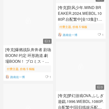
[夸克]防风少年.WIND BR
EAKER.2024.WEBDL.10
80P.台配繁中[全13集][18

G]
付费主题, 价格
5
铜板
1
路南佐一博

3

[夸克]爆燃战队奔奔者 剧场
BOON! 约定·环形跑道.劇
場BOON！ プロミス・

ザ・サーキット.2024.WE
付费主题, 价格
5
铜板
BDL.1080P.台配繁中[2G]
1
路南佐一博

3

[夸克]梦幻游戏OVA.ふしぎ
遊戯.1996.WEBDL.1080P.
台配繁中[回归线娱乐配音
