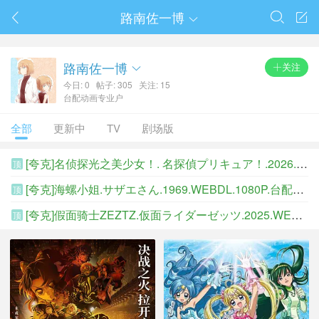
春节抽奖
路南佐一博




路南佐一博
关注

今日: 0
帖子: 305
关注: 15
台配动画专业户
全部
更新中
TV
剧场版
[夸克]名侦探光之美少女！. 名探偵プリキュア！.2026.WEBDL.1080P.台配繁中[更新中~01]
顶
[夸克]海螺小姐.サザエさん.1969.WEBDL.1080P.台配繁中[2601+]
顶
[夸克]假面骑士ZEZTZ.仮面ライダーゼッツ.2025.WEBDL.1080P.台配繁中[更新中~28]
顶