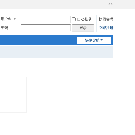
切
换
用户名
自动登录
找回密码
到
宽
密码
立即注册
登录
版
快捷导航