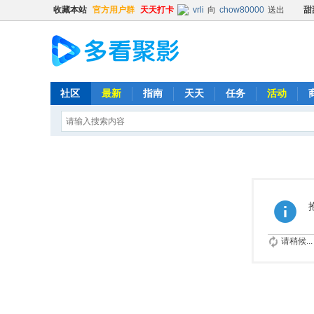
收藏本站
官方用户群
天天打卡
vrli
向
chow80000
送出
甜
aimingzun
向
chow80000
送出
hongbang
向
jakeskier
送出
hongbang
向
辛杏花
送出
普凡
向
chow80000
送出
社区
最新
指南
天天
任务
活动
普凡
向
时光机
送出
火箭
x
清尘
向
猪猪
送出
精品鼓励
Balding
向
普凡
送出
肥宅
时光机
向
普凡
送出
火箭
x
Kevin
向
chenxin0701
送出
513593603
向
lishya588
送出
时光机
向
chow80000
送出
请稍候...
hongbang
向
明镜不止水
送出
Kehk
向
ghout1
送出
肥宅
清尘
向
yyt12345
送出
精