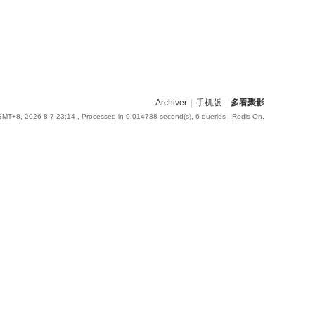
Archiver
|
手机版
|
多看聚影
GMT+8, 2026-8-7 23:14
, Processed in 0.014788 second(s), 6 queries , Redis On.