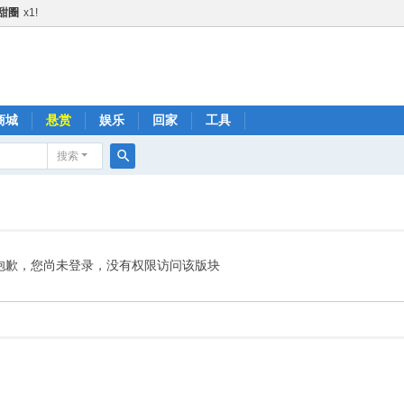
甜圈
x1!
啤酒
x1!
甜甜圈
x1!
黄瓜
x1!
火箭
x1!
商城
悬赏
娱乐
回家
工具
1!
搜索
金+1
x2!
搜
快乐水
x1!
索
1!
肥宅快乐水
x1!
抱歉，您尚未登录，没有权限访问该版块
啤酒
x1!
火箭
x1!
黄瓜
x1!
快乐水
x1!
品鼓励金+1
x2!