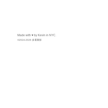
时光机
向
513593603
送出
Kehk
向
白玉老虎
送出
肥
时光机
向
两津勘吉
送出
Kevin
向
两津勘吉
送出
火
左脚流的一滴泪
向
蒸汽先生
送
Made with ♥ by Kevin in NYC.
©2024-2026 多看聚影