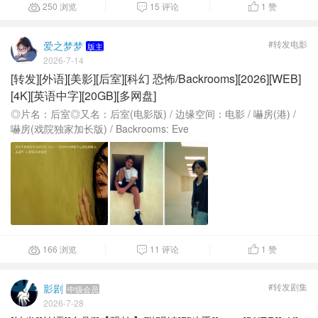
250 浏览
15 评论
1
赞



#转发电影
爱之梦梦
版主
2026-7-14
[转发][外语][美影][后室][科幻 恐怖/Backrooms][2026][WEB]
[4K][英语中字][20GB][多网盘]
◎片名：后室◎又名：后室(电影版) / 边缘空间：电影 / 嚇房(港) /
嚇房(戏院独家加长版) / Backrooms: Eve
166 浏览
11 评论
1
赞



#转发剧集
影剧
中级会员
2026-7-28