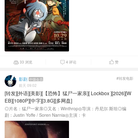
33 浏览
4 评论
赞



#转发电影
影剧
中级会员
前天 09:02
[转发][外语][美影][【恐怖】猛尸一家亲][ Lockbox ][2026][W
EB][1080P][中字][3.8G][多网盘]
◎片名：猛尸一家亲◎又名：Winthrop◎导演：丹尼尔·斯坦◎编
剧：Justin Yoffe / Soren Narnia◎主演：卡