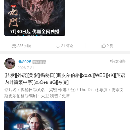
235 浏览
21 评论
2
赞



#转发电影
dk2025
中级会员
2026-7-21
[转发][外语][美影][揭秘日][斯皮尔伯格][2026][WEB][4K][英语
内封简繁中字][25G+8.8G][夸克]
◎片名：揭秘日◎又名：揭密日(港 / 台) / The Dish◎导演：史蒂文·
斯皮尔伯格◎编剧：大卫·凯普 / 史蒂