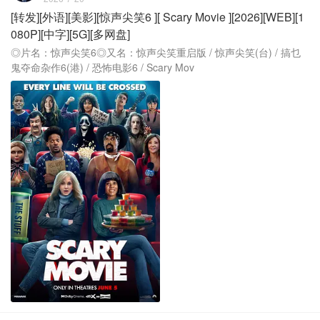
[转发][外语][美影][惊声尖笑6 ][ Scary Movie ][2026][WEB][1
080P][中字][5G][多网盘]
◎片名：惊声尖笑6◎又名：惊声尖笑重启版 / 惊声尖笑(台) / 搞乜
鬼夺命杂作6(港) / 恐怖电影6 / Scary Mov