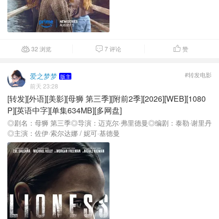
32 浏览
7 评论
赞



#转发电影
爱之梦梦
版主
前天 23:28
[转发][外语][美影][母狮 第三季][附前2季][2026][WEB][1080
P][英语中字][单集634MB][多网盘]
◎剧名：母狮 第三季◎导演：迈克尔·弗里德曼◎编剧：泰勒·谢里丹
◎主演：佐伊·索尔达娜 / 妮可·基德曼