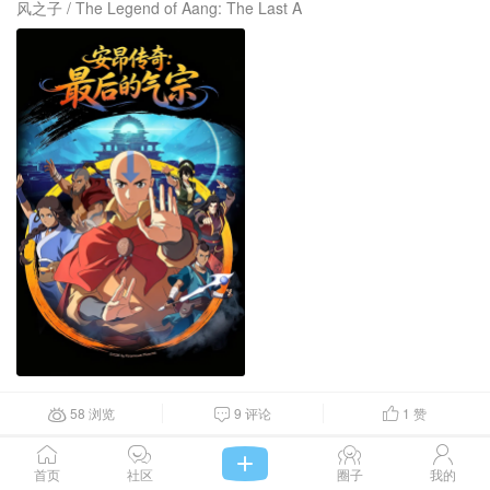
风之子 / The Legend of Aang: The Last A
58 浏览
9 评论
1
赞







#转发电影
爱之梦梦
首页
社区
圈子
我的
版主