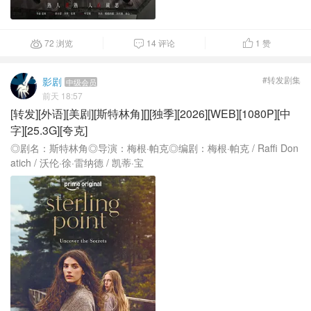
72 浏览
14 评论
1
赞



#转发剧集
影剧
中级会员
前天 18:57
[转发][外语][美剧][斯特林角][][独季][2026][WEB][1080P][中
字][25.3G][夸克]
◎剧名：斯特林角◎导演：梅根·帕克◎编剧：梅根·帕克 / Raffi Don
atich / 沃伦·徐·雷纳德 / 凯蒂·宝