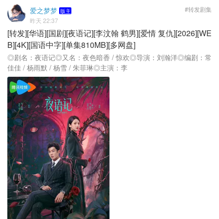
#转发剧集
爱之梦梦
版主
昨天 22:37
[转发][华语][国剧][夜语记][李汶翰 鹤男][爱情 复仇][2026][WE
B][4K][国语中字][单集810MB][多网盘]
◎剧名：夜语记◎又名：夜色暗香 / 惊欢◎导演：刘瀚洋◎编剧：常
佳佳 / 杨雨默 / 杨雪 / 朱菲琳◎主演：李