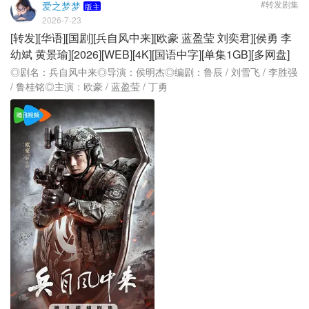
#转发剧集
爱之梦梦
版主
2026-7-23
[转发][华语][国剧][兵自风中来][欧豪 蓝盈莹 刘奕君][侯勇 李
幼斌 黄景瑜][2026][WEB][4K][国语中字][单集1GB][多网盘]
◎剧名：兵自风中来◎导演：侯明杰◎编剧：鲁辰 / 刘雪飞 / 李胜强
/ 鲁桂铭◎主演：欧豪 / 蓝盈莹 / 丁勇