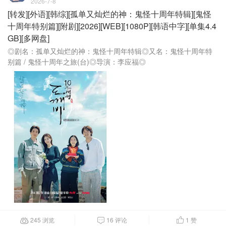
2026-7-8
[转发][外语][韩综][孤单又灿烂的神：鬼怪十周年特辑][鬼怪
十周年特别篇][附剧][2026][WEB][1080P][韩语中字][单集4.4
GB][多网盘]
◎剧名：孤单又灿烂的神：鬼怪十周年特辑◎又名：鬼怪十周年特
别篇 / 鬼怪十周年之旅(台)◎导演：李应福◎
245 浏览
16 评论
1
赞


