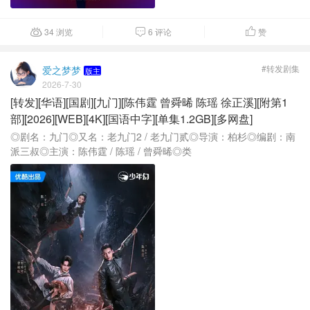
34 浏览
6 评论
赞



#转发剧集
爱之梦梦
版主
2026-7-30
[转发][华语][国剧][九门][陈伟霆 曾舜晞 陈瑶 徐正溪][附第1
部][2026][WEB][4K][国语中字][单集1.2GB][多网盘]
◎剧名：九门◎又名：老九门2 / 老九门贰◎导演：柏杉◎编剧：南
派三叔◎主演：陈伟霆 / 陈瑶 / 曾舜晞◎类