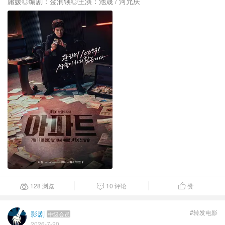
庸媛◎编剧：金润锳◎主演：池晟 / 河允庆
128 浏览
10 评论
赞



#转发电影
影剧
中级会员
2026-7-20