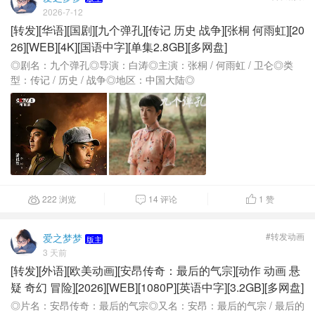
2026-7-12
[转发][华语][国剧][九个弹孔][传记 历史 战争][张桐 何雨虹][20
26][WEB][4K][国语中字][单集2.8GB][多网盘]
◎剧名：九个弹孔◎导演：白涛◎主演：张桐 / 何雨虹 / 卫仑◎类
型：传记 / 历史 / 战争◎地区：中国大陆◎
222 浏览
14 评论
1
赞



#转发动画
爱之梦梦
版主
3 天前
[转发][外语][欧美动画][安昂传奇：最后的气宗][动作 动画 悬
疑 奇幻 冒险][2026][WEB][1080P][英语中字][3.2GB][多网盘]
◎片名：安昂传奇：最后的气宗◎又名：安昂：最后的气宗 / 最后的