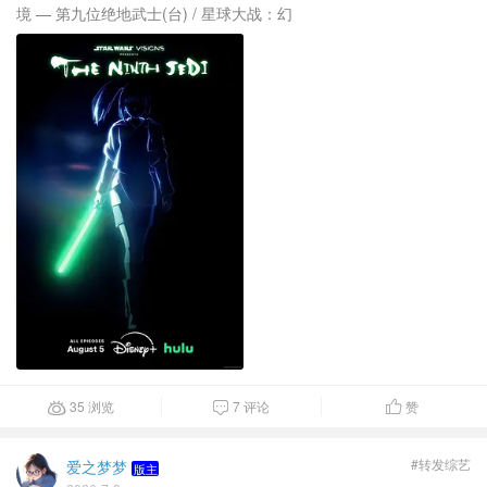
境 — 第九位绝地武士(台) / 星球大战：幻
35 浏览
7 评论
赞



#转发综艺
爱之梦梦
版主