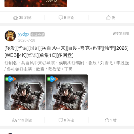
35 浏览
9 评论
赞



#转发剧集
yydgx
中级会员
2026-7-28
[转发][华语][国剧][兵自风中来][百度+夸克+迅雷][独季][2026]
[WEB][4K][华语][单集1G][多网盘]
◎剧名：兵自风中来◎导演：侯明杰◎编剧：鲁辰 / 刘雪飞 / 李胜强
/ 鲁桂铭◎主演：欧豪 / 蓝盈莹 / 丁勇
113 浏览
8 评论
1
赞


