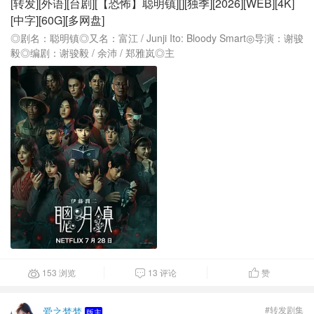
[转发][外语][台剧][【恐怖】聪明镇][][独季][2026][WEB][4K]
[中字][60G][多网盘]
◎剧名：聪明镇◎又名：富江 / Junji Ito: Bloody Smart◎导演：谢骏
毅◎编剧：谢骏毅 / 余沛 / 郑雅岚◎主
153 浏览
13 评论
赞



#转发剧集
爱之梦梦
版主