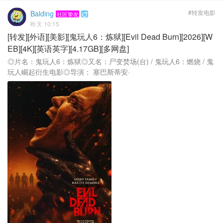
#转发电影
Balding
社区挚友

昨天 10:15
[转发][外语][美影][鬼玩人6：炼狱][Evil Dead Burn][2026][W
EB][4K][英语英字][4.17GB][多网盘]
◎片名：鬼玩人6：炼狱◎又名：尸变焚场(台) / 鬼玩人6：燃烧 / 鬼
玩人崛起衍生电影◎导演： 塞巴斯蒂安·