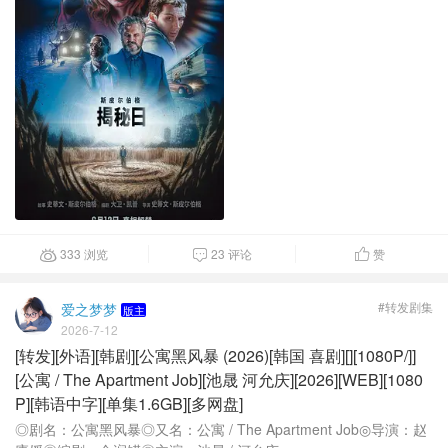
333 浏览
23 评论
赞



#转发剧集
爱之梦梦
版主
2026-7-12
[转发][外语][韩剧][公寓黑风暴 (2026)[韩国 喜剧][][1080P/]]
[公寓 / The Apartment Job][池晟 河允庆][2026][WEB][1080
P][韩语中字][单集1.6GB][多网盘]
◎剧名：公寓黑风暴◎又名：公寓 / The Apartment Job◎导演：赵