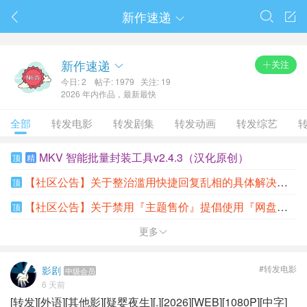
春节抽奖
新作速递




新作速递
关注

今日: 2
帖子: 1979
关注: 19
2026 年内作品，最新最快
全部
转发电影
转发剧集
转发动画
转发综艺
MKV 智能批量封装工具v2.4.3（汉化原创）
顶
精
【社区公告】关于整治滥用快捷回复乱相的具体解决方案
顶
【社区公告】关于禁用『主题售价』提倡使用『网盘附件』的公告
顶
更多

#转发电影
影剧
中级会员
6 天前
[转发][外语][其他影][疑婴夜生][.][2026][WEB][1080P][中字]