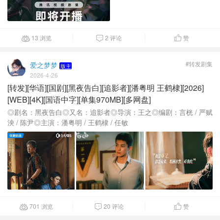
13 浏览
2 评论
赞



#转发剧集
爱之梦梦
版主
2026-4-26
[转发][华语][国剧][黑夜告白][追影者][潘粤明 王鹤棣][2026]
[WEB][4K][国语中字][单集970MB][多网盘]
◎剧名：黑夜告白◎又名：追影者◎导演：王之◎编剧：言桄 / 严赋
泱 / 陈尹◎主演：潘粤明 / 王鹤棣 / 任敏
701 浏览
20 评论
赞


