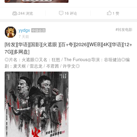
244 浏览
16 评论
1
赞



#转发电影
yydgx
中级会员
7 天前
[转发][华语][国影][火遮眼 ][百+夸][2026][WEB][4K][华语][12+
7G][多网盘]
◎片名：火遮眼◎又名：狂怒 / The Furious◎导演：谷垣健治◎编
剧：麦天枢 / 雷志龙 / 岑君茜 / 许学文◎