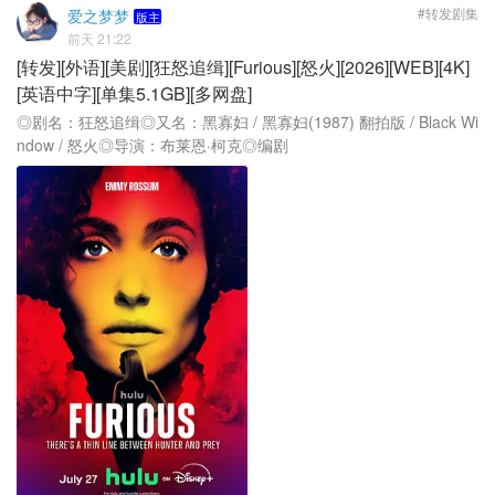
#转发剧集
爱之梦梦
版主
前天 21:22
[转发][外语][美剧][狂怒追缉][Furious][怒火][2026][WEB][4K]
[英语中字][单集5.1GB][多网盘]
◎剧名：狂怒追缉◎又名：黑寡妇 / 黑寡妇(1987) 翻拍版 / Black Wi
ndow / 怒火◎导演：布莱恩·柯克◎编剧