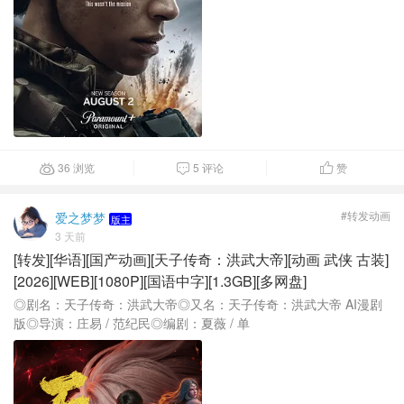
36 浏览
5 评论
赞



#转发动画
爱之梦梦
版主
3 天前
[转发][华语][国产动画][天子传奇：洪武大帝][动画 武侠 古装]
[2026][WEB][1080P][国语中字][1.3GB][多网盘]
◎剧名：天子传奇：洪武大帝◎又名：天子传奇：洪武大帝 AI漫剧
版◎导演：庄易 / 范纪民◎编剧：夏薇 / 单