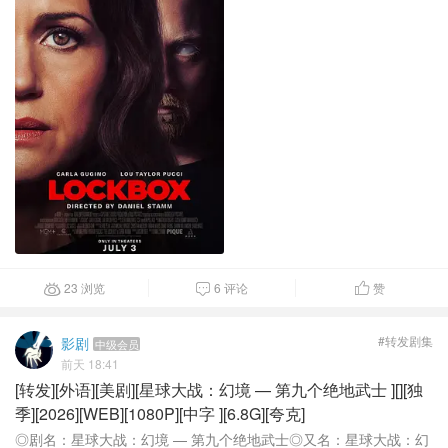
23 浏览
6 评论
赞



#转发剧集
影剧
中级会员
前天 18:41
[转发][外语][美剧][星球大战：幻境 — 第九个绝地武士 ][][独
季][2026][WEB][1080P][中字 ][6.8G][夸克]
◎剧名：星球大战：幻境 — 第九个绝地武士◎又名：星球大战：幻