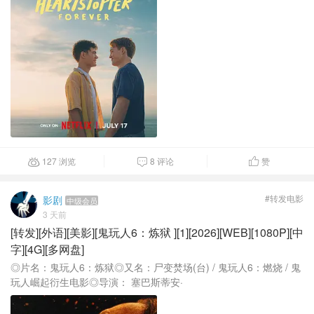
127 浏览
8 评论
赞



#转发电影
影剧
中级会员
3 天前
[转发][外语][美影][鬼玩人6：炼狱 ][1][2026][WEB][1080P][中
字][4G][多网盘]
◎片名：鬼玩人6：炼狱◎又名：尸变焚场(台) / 鬼玩人6：燃烧 / 鬼
玩人崛起衍生电影◎导演： 塞巴斯蒂安·