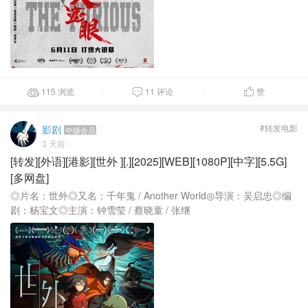
115 浏览
11 评论
赞



#转发电影
影剧
中级会员
3 天前
[转发][外语][港影][世外 ][.][2025][WEB][1080P][中字][5.5G]
[多网盘]
◎片名：世外◎又名：千年鬼 / Another World◎导演：吴启忠◎编
剧：杨宝文◎主演：钟雪莹 / 蔡晓童 / 张继