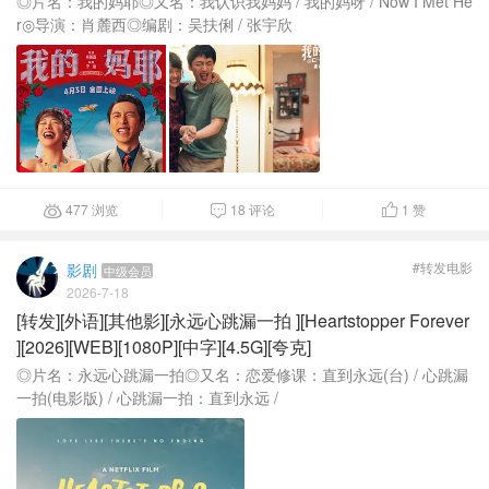
◎片名：我的妈耶◎又名：我认识我妈妈 / 我的妈呀 / Now I Met He
r◎导演：肖麓西◎编剧：吴扶俐 / 张宇欣
477 浏览
18 评论
1
赞



#转发电影
影剧
中级会员
2026-7-18
[转发][外语][其他影][永远心跳漏一拍 ][Heartstopper Forever
][2026][WEB][1080P][中字][4.5G][夸克]
◎片名：永远心跳漏一拍◎又名：恋爱修课：直到永远(台) / 心跳漏
一拍(电影版) / 心跳漏一拍：直到永远 /