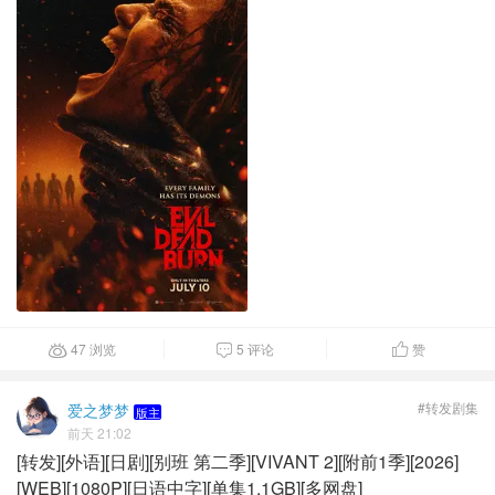
47 浏览
5 评论
赞



#转发剧集
爱之梦梦
版主
前天 21:02
[转发][外语][日剧][别班 第二季][VIVANT 2][附前1季][2026]
[WEB][1080P][日语中字][单集1.1GB][多网盘]