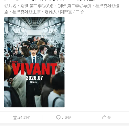
◎片名：别班 第二季◎又名：别班 第二季◎导演：福泽克雄◎编
剧：福泽克雄◎主演：堺雅人 / 阿部宽 / 二阶
24 浏览
5 评论
赞


