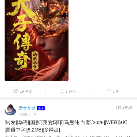
59 浏览
9 评论
3
赞



#转发电影
爱之梦梦
版主
2026-6-12
[转发][华语][国影][我的妈耶][马思纯 白客][2026][WEB][4K]
[国语中字][5.2GB][多网盘]