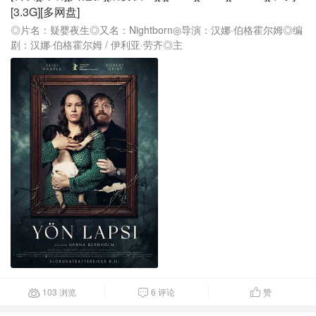
[3.3G][多网盘]
◎片名：疑婴夜生◎又名：Nightborn◎导演：汉娜·伯格霍尔姆◎编
剧：汉娜·伯格霍尔姆 / 伊利亚·劳齐◎主
103 浏览
6 评论
赞


