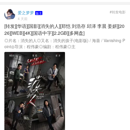
#转发电影
爱之梦梦
版主
4 天前
[转发][华语][国影][消失的人][郑恺 刘浩存 邱泽 李晨 姜妍][20
26][WEB][4K][国语中字][2.2GB][多网盘]
◎片名：消失的人◎又名：消失的孩子(电影版) / 海葵 / Vanishing P
oint◎导演：程伟豪◎编剧：程伟豪◎主