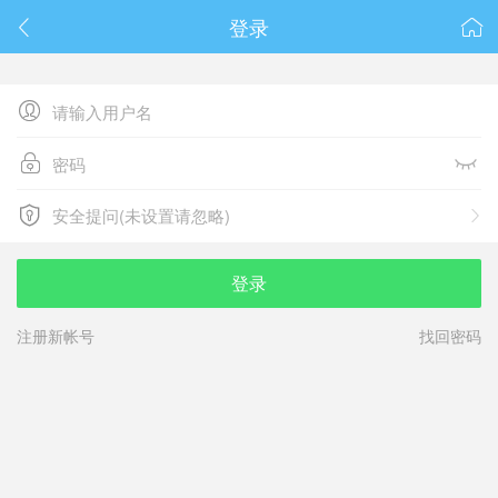
春节抽奖
登录






安全提问(未设置请忽略)

安全提问(未设置请忽略)
登录
注册新帐号
找回密码