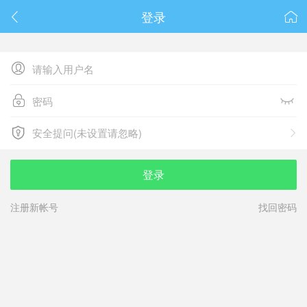
春节抽奖
登录






安全提问(未设置请忽略)

安全提问(未设置请忽略)
登录
注册新帐号
找回密码