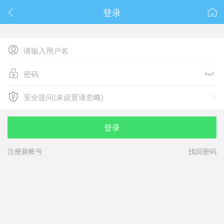
春节抽奖
登录






安全提问(未设置请忽略)

安全提问(未设置请忽略)
登录
注册新帐号
找回密码