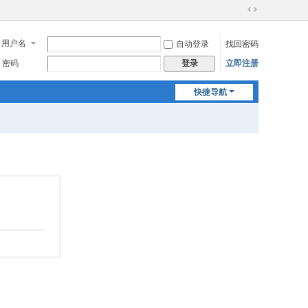
切
换
用户名
自动登录
找回密码
到
宽
密码
立即注册
登录
版
快捷导航