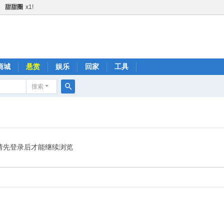
甜甜圈
x1!
黄瓜
x1!
火箭
x1!
1!
金+1
x2!
商城
悬赏
娱乐
回家
工具
快乐水
x1!
搜索
1!
搜
肥宅快乐水
x1!
索
啤酒
x1!
火箭
x1!
请先登录后才能继续浏览
黄瓜
x1!
快乐水
x1!
品鼓励金+1
x2!
肥宅快乐水
x1!
宅快乐水
x1!