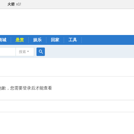
火箭
x1!
励金+1
x1!
励金+1
x1!
励金+1
x1!
精品鼓励金+5
x1!
商城
悬赏
娱乐
回家
工具
精品鼓励金+5
x1!
搜索
金+1
x1!
搜
金+3
x1!
索
鼓励金+1
x1!
鼓励金+1
x1!
抱歉，您需要登录后才能查看
品鼓励金+1
x1!
品鼓励金+1
x1!
精品鼓励金+3
x1!
精品鼓励金+3
x1!
品鼓励金+3
x1!