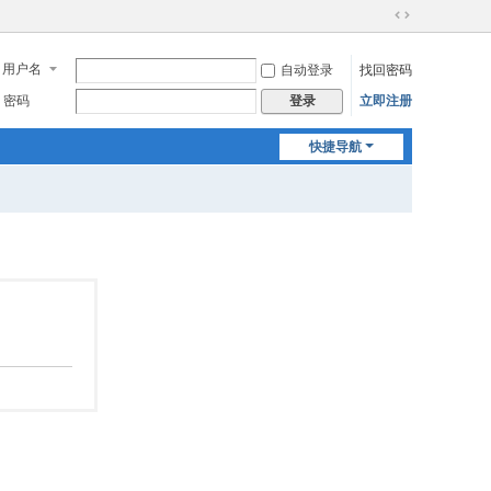
切
换
用户名
自动登录
找回密码
到
宽
密码
立即注册
登录
版
快捷导航