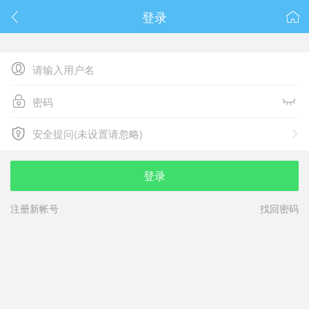
春节抽奖
登录






安全提问(未设置请忽略)

安全提问(未设置请忽略)
登录
注册新帐号
找回密码