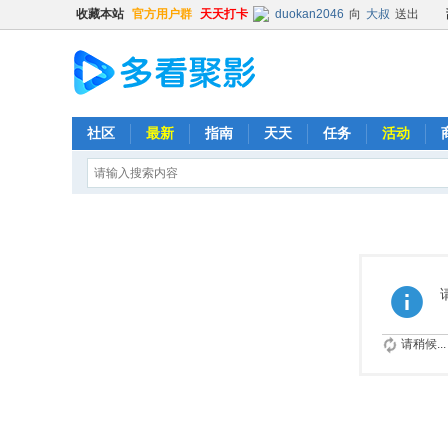
收藏本站
官方用户群
天天打卡
duokan2046
向
大叔
送出
Kehk
向
duokan2046
送出
左脚流的一滴泪
向
玉念子
送出
gpgp
向
Kehk
送出
精品鼓
gpgp
向
Kehk
送出
精品鼓
社区
最新
指南
天天
任务
活动
gpgp
向
Kehk
送出
精品鼓
gpgp
向
阿酷酷不酷
送出
gpgp
向
阿酷酷不酷
送出
gpgp
向
普凡
送出
精品鼓励
gpgp
向
普凡
送出
精品鼓励
gpgp
向
e6u32a
送出
精品
gpgp
向
e6u32a
送出
精品
请稍候...
gpgp
向
hongbang
送出
精
gpgp
向
hongbang
送出
精
gpgp
向
有糖吃的坏叔叔
送出