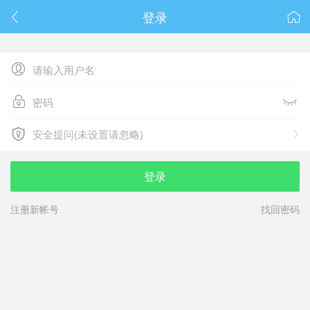
春节抽奖
登录






安全提问(未设置请忽略)

安全提问(未设置请忽略)
登录
注册新帐号
找回密码