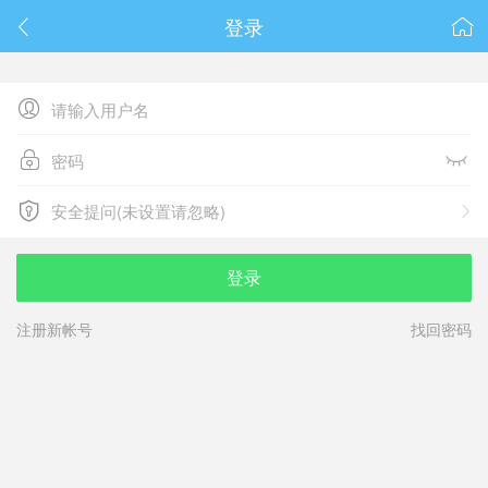
春节抽奖
登录






安全提问(未设置请忽略)

安全提问(未设置请忽略)
登录
注册新帐号
找回密码