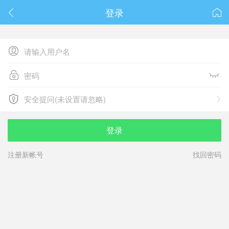
春节抽奖
登录






安全提问(未设置请忽略)

安全提问(未设置请忽略)
登录
注册新帐号
找回密码