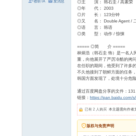
收听TA
发消息
◎主 演： 韩石圭 / 高素荣
◎年 代： 2003
◎片 长： 123分钟
◎又 名： Double Agent /
◎语 言： 韩语
◎类 型： 动作 / 惊悚
===== ◎简 介 =====
林炳浩（韩石圭 饰）是一名人
重，向他展开了严厉冷酷的拷
在任职的期间，他受到了许多
不久他接到了朝鲜方面的任务
韩国方面发现了，处境十分危
通过百度网盘分享的文件：131【双
链接：
https://pan.baidu.co
已有 2 人购买
本主题需向作者
版权与免责声明