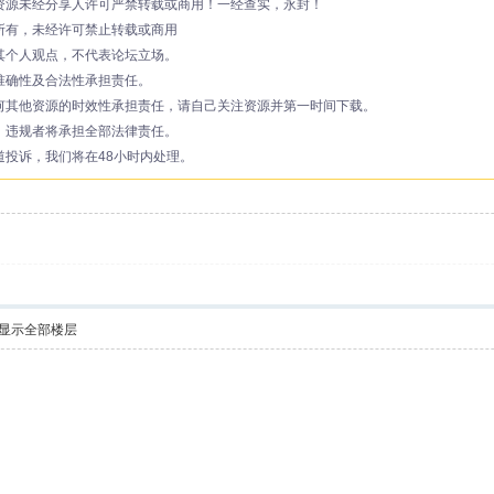
资源未经分享人许可严禁转载或商用！一经查实，永封！
所有，未经许可禁止转载或商用
其个人观点，不代表论坛立场。
准确性及合法性承担责任。
何其他资源的时效性承担责任，请自己关注资源并第一时间下载。
，违规者将承担全部法律责任。
投诉，我们将在48小时内处理。
显示全部楼层