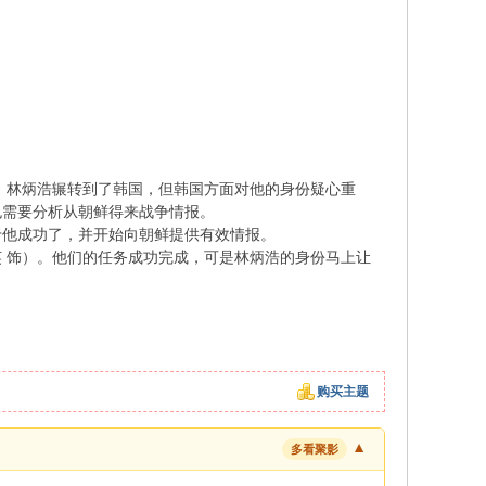
，林炳浩辗转到了韩国，但韩国方面对他的身份疑心重
也需要分析从朝鲜得来战争情报。
于他成功了，并开始向朝鲜提供有效情报。
 饰）。他们的任务成功完成，可是林炳浩的身份马上让
购买主题
▼
多看聚影