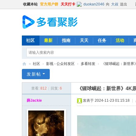
收藏本站
官方用户群
天天打卡
duokan2046
向
大叔
送出
Kehk
向
duokan2046
送出
左脚流的一滴泪
向
玉念子
送出
gpgp
向
Kehk
送出
精品鼓
gpgp
向
Kehk
送出
精品鼓
社区
最新
指南
天天
任务
活动
gpgp
向
Kehk
送出
精品鼓
gpgp
向
阿酷酷不酷
送出
»
社区
›
影视 - 公众转发区
›
多看转发
›
《猩球崛起：新世界》4K原
gpgp
向
阿酷酷不酷
送出
多
发新帖
gpgp
向
普凡
送出
精品鼓励
看
gpgp
向
普凡
送出
精品鼓励
《猩球崛起：新世界》4K原盘R
查看:
812
|
回复:
6
聚
gpgp
向
e6u32a
送出
精品
影
薛Jackie
发表于 2024-11-23 01:15:18
|
gpgp
向
e6u32a
送出
精品
gpgp
向
hongbang
送出
精
gpgp
向
hongbang
送出
精
gpgp
向
有糖吃的坏叔叔
送出