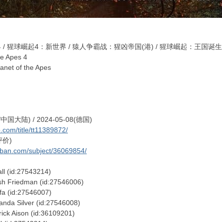
球崛起4：新世界 / 猿人争霸战：猩凶帝国(港) / 猩球崛起：王国诞生(台) 
e Apes 4
et of the Apes
国大陆) / 2024-05-08(德国)
.com/title/tt11389872/
评价)
uban.com/subject/36069854/
id:27543214)
edman (id:27546006)
d:27546007)
er (id:27546008)
on (id:36109201)