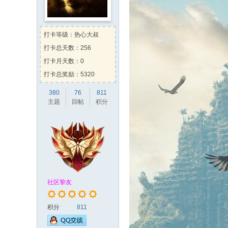
gpgp
向
有糖吃的坏叔叔
送出
gpgp
向
两津勘吉
送出
精
vrli
向
chow80000
送出
甜
打卡等级：热心大叔
aimingzun
向
chow80000
送出
打卡总天数：256
hongbang
向
jakeskier
送出
打卡月天数：0
打卡总奖励：5320
380
76
811
主题
回帖
积分
社区挚友
积分
811