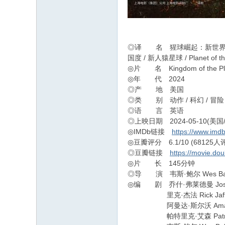
◎译 名 猩球崛起：新世界 / 猩
国度 / 新人猿星球 / Planet of th
◎片 名 Kingdom of the Plan
◎年 代 2024
◎产 地 美国
◎类 别 动作 / 科幻 / 冒险
◎语 言 英语
◎上映日期 2024-05-10(美国/中
◎IMDb链接
https://www.imdb
◎豆瓣评分 6.1/10 (68125人
◎豆瓣链接
https://movie.do
◎片 长 145分钟
◎导 演 韦斯·鲍尔 Wes Ball (
◎编 剧 乔什·弗莱德曼 Josh Fri
里克·杰法 Rick Jaffa (i
阿曼达·斯尔沃 Amanda Silv
帕特里克·艾森 Patrick Ais