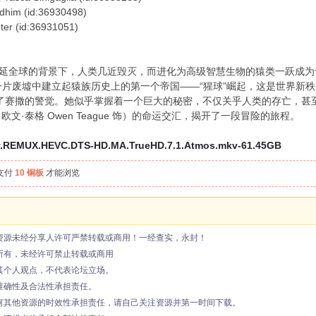
(id:36930498)
id:36931051)
延全球的背景下，人类几近毁灭，而进化为高级智慧生物的猿类一跃成为
nd 饰）在一片废墟中建立起猿族历史上的第一个帝国——“猩球”崛起，这是世
出现，引起了赛撒的警觉。她似乎掌握着一个巨大的秘密，不仅关乎人类的存亡
文·泰格 Owen Teague 饰）的命运交汇，揭开了一段冒险的旅程。
y.REMUX.HEVC.DTS-HD.MA.TrueHD.7.1.Atmos.mkv-61.45GB
支付
10 铜板
才能浏览
资源未经分享人许可严禁转载或商用！一经查实，永封！
所有，未经许可禁止转载或商用
其个人观点，不代表论坛立场。
准确性及合法性承担责任。
何其他资源的时效性承担责任，请自己关注资源并第一时间下载。