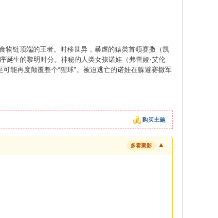
食物链顶端的王者。时移世异，暴虐的猿类首领赛撒（凯
界新秩序诞生的黎明时分。神秘的人类女孩诺娃（弗蕾娅·艾伦
，甚至可能再度颠覆整个“猩球”。被迫逃亡的诺娃在躲避赛撒军
购买主题
▼
多看聚影