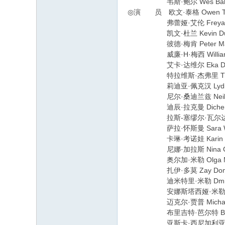
韦斯·鲍尔 Wes Ball (id
◎演 员 欧文·泰格 Owen Teagu
弗蕾娅·艾伦 Freya Allan 
凯文·杜兰 Kevin Durand 
彼德·梅肯 Peter Macon 
威廉·H·梅西 William H. M
艾卡·达维尔 Eka Darville
特拉维斯·杰弗里 Travis Jef
莉迪亚·佩克汉 Lydia Peck
尼尔·桑迪兰兹 Neil Sandil
迪辰·拉克曼 Dichen Lachm
拉斯-塞缪尔·瓦尔达布兹 Ras-Sa
萨拉·怀斯曼 Sara Wisema
卡琳·考诺娃 Karin Konova
尼娜·加拉斯 Nina Gallas 
奥尔加·米勒 Olga Miller 
扎伊·多莫 Zay Domo Artis
迪米特里·米勒 Dmitriy Mill
安娜斯塔西娅·米勒 Anastasia
迈克尔·贾普 Michael Jupp
布里吉特·芭尔特 Bridget Bu
亚斯卡·西尼加利亚 Yasca Sin