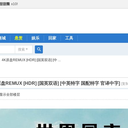
甜甜圈
x10!
肥宅快乐水
x1!
火箭
x1!
励金+1
x1!
励金+1
x1!
商城
悬赏
娱乐
回家
工具
励金+1
x1!
搜索
精品鼓励金+5
x1!
搜
盘REMUX [HDR] [国英双语] [中 ...
精品鼓励金+5
x1!
索
金+1
x1!
金+3
x1!
EMUX [HDR] [国英双语] [中英特字 国配特字 官译中字]
[复
鼓励金+1
x1!
显示全部楼层
鼓励金+1
x1!
品鼓励金+1
x1!
品鼓励金+1
x1!
精品鼓励金+3
x1!