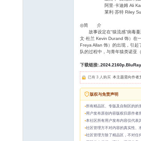
阿里·卡迪姆 Ali Kadhim 
莱利·苏特 Riley Suter (
◎简 介
故事设定在“猿流感”病毒蔓
文·杜兰 Kevin Dura
Freya Allan 饰）的
队的过程中，与青年猿类诺亚（欧
下载链接:
.2024.2160p.BluRa
已有 3 人购买
本主题需向作者
版权与免责声明
所有精品区、专版及自制区的的
用户发布原创内容版权归原作者
本社区所有用户发布内容仅代表
社区管理方不对内容的真实性、
社区管理方除了精品区，不对任