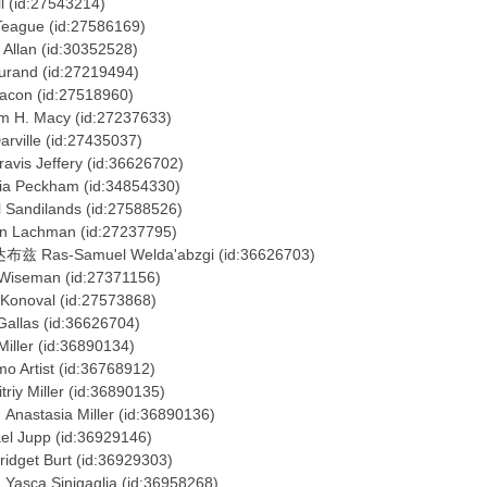
:27543214)
e (id:27586169)
(id:30352528)
(id:27219494)
(id:27518960)
acy (id:27237633)
 (id:27435037)
fery (id:36626702)
ham (id:34854330)
ands (id:27588526)
an (id:27237795)
muel Welda'abzgi (id:36626703)
n (id:27371156)
l (id:27573868)
(id:36626704)
(id:36890134)
t (id:36768912)
er (id:36890135)
 Miller (id:36890136)
 (id:36929146)
rt (id:36929303)
igaglia (id:36958268)