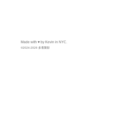
vrli
向
chow80000
送出
甜
aimingzun
向
chow80000
送出
hongbang
向
jakeskier
送出
hongbang
向
辛杏花
送出
普凡
向
chow80000
送出
Made with ♥ by Kevin in NYC.
©2024-2026 多看聚影