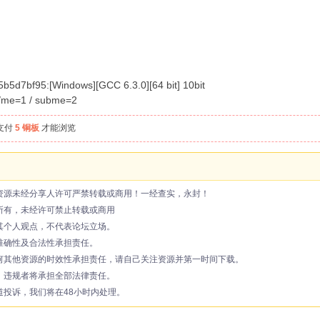
7bf95:[Windows][GCC 6.3.0][64 bit] 10bit
/me=1 / subme=2
支付
5 铜板
才能浏览
资源未经分享人许可严禁转载或商用！一经查实，永封！
所有，未经许可禁止转载或商用
其个人观点，不代表论坛立场。
准确性及合法性承担责任。
何其他资源的时效性承担责任，请自己关注资源并第一时间下载。
，违规者将承担全部法律责任。
投诉，我们将在48小时内处理。