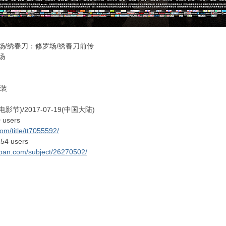
/绣春刀：修罗场/绣春刀前传
场
古装
影节)/2017-07-19(中国大陆)
 users
om/title/tt7055592/
4 users
uban.com/subject/26270502/