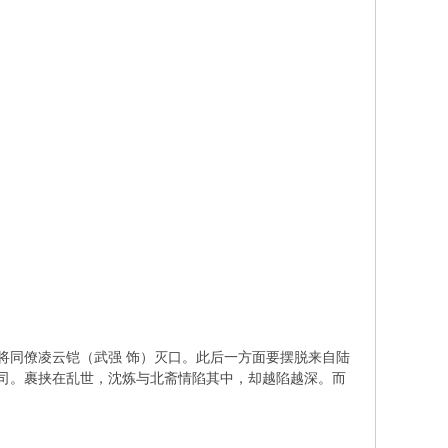
将同僚凌云铠（武强 饰）灭口。此后一方面要摆脱来自陆
历司。裹挟在乱世，沈炼与北斋情陷其中，却越陷越深。而