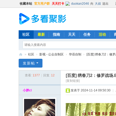
收藏本站
官方用户群
天天打卡
duokan2046
向
大叔
送出
Kehk
向
duokan2046
送出
左脚流的一滴泪
向
玉念子
送出
gpgp
向
Kehk
送出
精品鼓
gpgp
向
Kehk
送出
精品鼓
社区
最新
指南
天天
任务
活动
gpgp
向
Kehk
送出
精品鼓
gpgp
向
阿酷酷不酷
送出
»
社区
›
影视 - 公众自制区
›
华语自制
›
[百度] 绣春刀2：修罗战场.Br
gpgp
向
阿酷酷不酷
送出
多
发新帖
gpgp
向
普凡
送出
精品鼓励
看
gpgp
向
普凡
送出
精品鼓励
[百度] 绣春刀2：修罗战场.Brother
查看:
1377
|
回复:
12
聚
gpgp
向
e6u32a
送出
精品
[复制链接]
影
gpgp
向
e6u32a
送出
精品
小胖cl
发表于 2024-11-14 09:50:30
|
gpgp
向
hongbang
送出
精
gpgp
向
hongbang
送出
精
gpgp
向
有糖吃的坏叔叔
送出