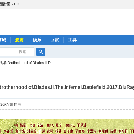
甜甜圈
x10!
肥宅快乐水
x1!
火箭
x1!
励金+1
x1!
励金+1
x1!
商城
悬赏
娱乐
回家
工具
励金+1
x1!
搜索
精品鼓励金+5
x1!
搜
otherhood.of.Blades.II.Th ...
精品鼓励金+5
x1!
索
金+1
x1!
金+3
x1!
hood.of.Blades.II.The.Infernal.Battlefield.2017.BluRa
鼓励金+1
x1!
鼓励金+1
x1!
显示全部楼层
品鼓励金+1
x1!
品鼓励金+1
x1!
精品鼓励金+3
x1!