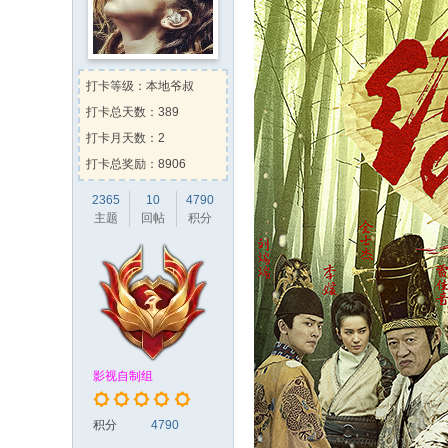
gpgp
向
有糖吃的坏叔叔
送出
gpgp
向
两津勘吉
送出
精
vrli
向
chow80000
送出
甜
打卡等级：本地爷叔
aimingzun
向
chow80000
送出
打卡总天数：389
hongbang
向
jakeskier
送出
打卡月天数：2
打卡总奖励：8906
2365
10
4790
主题
回帖
积分
影视自制组
积分
4790