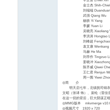
辛芷蕾 Zhilei Xin
金士杰 Shih-Chieh 
刘端端 Duanduan L
武强 Qiang Wu
杨轶 Yi Yang
李媛 Yuan Li
吴晓亮 Xiaoliang 
李洪涛 Hongtao L
刘峰超 Fengchao L
袁文康 Wenkang Y
马赫 He Ma
刘亭作 Tingzuo Li
姜晓冲 Xiaozhong J
陈齐威 Qiwei Che
王仁君 Renjun Wa
周一围 Yiwei Zho
◎简 介
明天启七年，北镇抚司锦衣卫
文昭（张译 饰）、裴纶（雷佳
在这一切的背后，巨大阴谋正
◎MMG版本 mkvmerge v10.0.0 (
◎视频尺寸 1920 x 720