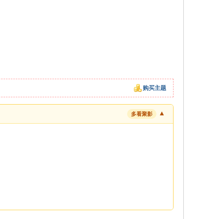
购买主题
▼
多看聚影