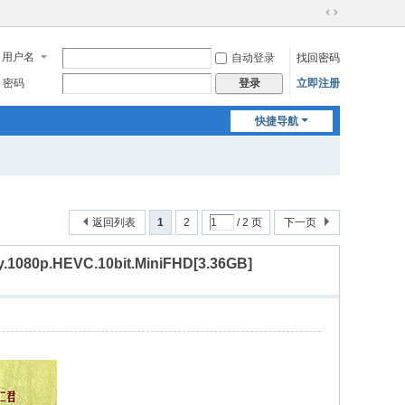
切
换
用户名
自动登录
找回密码
到
宽
密码
立即注册
登录
版
快捷导航
返回列表
1
2
/ 2 页
下一页
y.1080p.HEVC.10bit.MiniFHD[3.36GB]