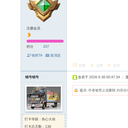
注册会员
积分
207
收听TA
发消息
回复
点赞
反对
销号销号
发表于 2026-5-30 00:47:34
|
提示:
作者被禁止或删除 内容自
打卡等级：热心大叔
打卡总天数：138