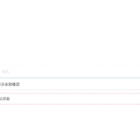
送礼
显示全部楼层
动屏蔽