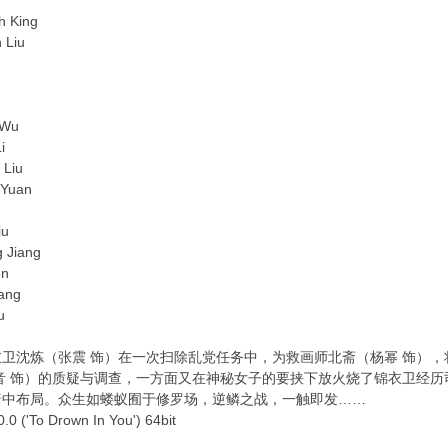
King
iu
Wu
i
iu
uan
u
iang
n
ng
u
沈炼（张震 饰）在一次扫除乱党任务中，为救画师北斋（杨幂 饰），
音 饰）的质疑与调查，一方面又在神秘女子的要挟下放火烧了锦衣卫经
暗中布局。众生如蝼蚁囿于修罗场，逆鳞之战，一触即发……
'To Drown In You') 64bit