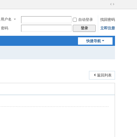
切
换
用户名
自动登录
找回密码
到
宽
密码
立即注册
登录
版
快捷导航
返回列表