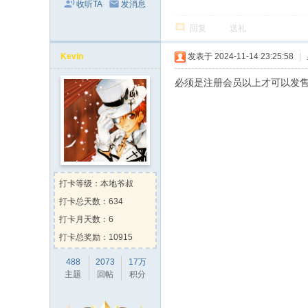
收听TA
发消息
回复
送礼
Kevin
发表于 2024-11-14 23:25:58
|
必须是注册会员以上才可以发售
打卡等级：本地爷叔
打卡总天数：634
打卡月天数：6
打卡总奖励：10915
488
2073
17万
主题
回帖
积分