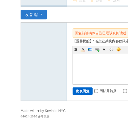
回复
点赞
反对
发新帖
回复前请确保自己已经认真阅读过
【温馨提醒】: 若想让某块内容仅限该工单接手
回帖并转播
发表回复
Made with ♥ by Kevin in NYC.
©2024-2026 多看聚影