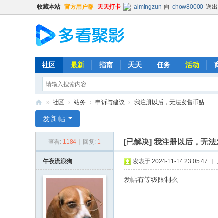
收藏本站
官方用户群
天天打卡
aimingzun
向
chow80000
送出
hongbang
向
jakeskier
送出
hongbang
向
辛杏花
送出
普凡
向
chow80000
送出
普凡
向
时光机
送出
火箭
x
社区
最新
指南
天天
任务
活动
清尘
向
猪猪
送出
精品鼓励
Balding
向
普凡
送出
肥宅
»
社区
›
站务
›
申诉与建议
›
我注册以后，无法发售币贴
时光机
向
普凡
送出
火箭
x
多
发新帖
Kevin
向
chenxin0701
送出
看
513593603
向
lishya588
送出
[已解决]
我注册以后，无法
查看:
1184
|
回复:
1
聚
时光机
向
chow80000
送出
影
午夜流浪狗
发表于 2024-11-14 23:05:47
|
hongbang
向
明镜不止水
送出
Kehk
向
ghout1
送出
肥宅
发帖有等级限制么
清尘
向
yyt12345
送出
精
时光机
向
513593603
送出