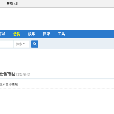
啤酒
x1!
甜甜圈
x1!
黄瓜
x1!
火箭
x1!
1!
商城
悬赏
娱乐
回家
工具
金+1
x2!
搜索
快乐水
x1!
搜
1!
索
肥宅快乐水
x1!
啤酒
x1!
发售币贴
[复制链接]
火箭
x1!
显示全部楼层
黄瓜
x1!
快乐水
x1!
品鼓励金+1
x2!
肥宅快乐水
x1!