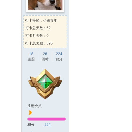
Kehk
向
白玉老虎
送出
肥
时光机
向
两津勘吉
送出
Kevin
向
两津勘吉
送出
火
打卡等级：小镇青年
左脚流的一滴泪
向
蒸汽先生
送
打卡总天数：62
Kehk
向
zhhz0308
送出
甜
打卡月天数：0
打卡总奖励：395
18
28
224
主题
回帖
积分
注册会员
积分
224