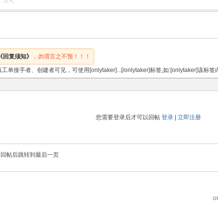
送礼
《回复须知》
，勿谓言之不预！！！
者、创建者可见，可使用[onlytaker]...[/onlytaker]标签,如:[onlytaker]该
您需要登录后才可以回帖
登录
|
立即注册
回帖后跳转到最后一页
GM