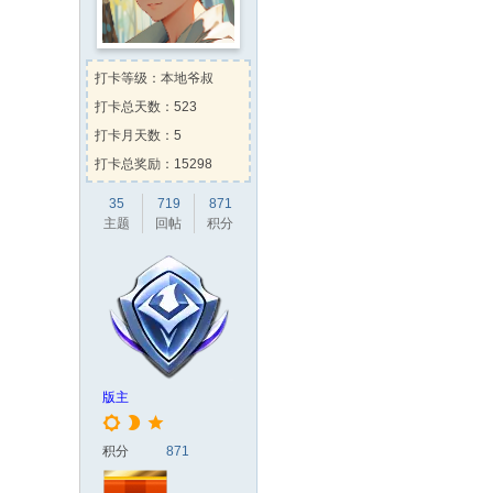
时光机
向
两津勘吉
送出
Kevin
向
两津勘吉
送出
火
左脚流的一滴泪
向
蒸汽先生
送
打卡等级：本地爷叔
Kehk
向
zhhz0308
送出
甜
打卡总天数：523
Kevin
向
afu8
送出
火箭
x1
打卡月天数：5
打卡总奖励：15298
35
719
871
主题
回帖
积分
版主
积分
871