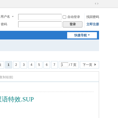
切
换
用户名
自动登录
找回密码
到
宽
密码
立即注册
登录
版
快捷导航
表
1
2
3
4
5
6
7
/ 7 页
下一页
[复制链接]
双语特效.SUP