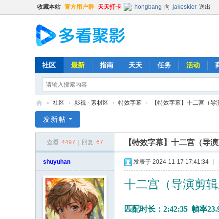
收藏本站
官方用户群
天天打卡
hongbang
向
jakeskier
送出
hongbang
向
辛杏花
送出
普凡
向
chow80000
送出
普凡
向
时光机
送出
火箭
x
清尘
向
猪猪
送出
精品鼓励
社区
最新
指南
天天
任务
活动
Balding
向
普凡
送出
肥宅
时光机
向
普凡
送出
火箭
x
»
社区
›
影视 - 素材区
›
特效字幕
›
【特效字幕】十二宫（导演剪辑版）
Kevin
向
chenxin0701
送出
多
发新帖
513593603
向
lishya588
送出
看
时光机
向
chow80000
送出
【特效字幕】十二宫（导演剪辑版
查看:
4497
|
回复:
67
聚
hongbang
向
明镜不止水
送出
影
shuyuhan
发表于 2024-11-17 17:41:34
|
Kehk
向
ghout1
送出
肥宅
清尘
向
yyt12345
送出
精
十二宫（导演剪辑版）.
时光机
向
513593603
送出
Kehk
向
白玉老虎
送出
肥
匹配时长：2:42:35 帧率23.9