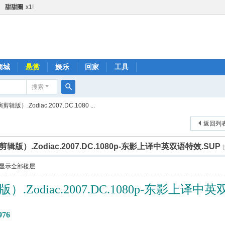
甜甜圈
x1!
黄瓜
x1!
火箭
x1!
1!
金+1
x2!
商城
悬赏
娱乐
回家
工具
快乐水
x1!
搜索
1!
搜
.Zodiac.2007.DC.1080 ...
肥宅快乐水
x1!
索
啤酒
x1!
返回列
火箭
x1!
）.Zodiac.2007.DC.1080p-东影上译中英双语特效.SUP
黄瓜
x1!
显示全部楼层
快乐水
x1!
品鼓励金+1
x2!
Zodiac.2007.DC.1080p-东影上译中英
肥宅快乐水
x1!
宅快乐水
x1!
76