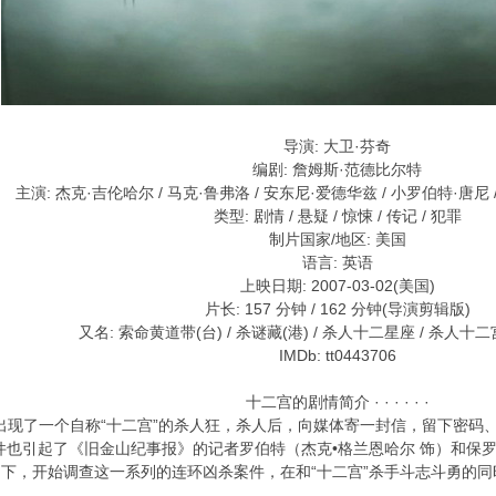
导演: 大卫·芬奇
编剧: 詹姆斯·范德比尔特
主演: 杰克·吉伦哈尔 / 马克·鲁弗洛 / 安东尼·爱德华兹 / 小罗伯特·唐尼 / 
类型: 剧情 / 悬疑 / 惊悚 / 传记 / 犯罪
制片国家/地区: 美国
语言: 英语
上映日期: 2007-03-02(美国)
片长: 157 分钟 / 162 分钟(导演剪辑版)
又名: 索命黄道带(台) / 杀谜藏(港) / 杀人十二星座 / 杀人十二
IMDb: tt0443706
十二宫的剧情简介 · · · · · ·
现了一个自称“十二宫”的杀人狂，杀人后，向媒体寄一封信，留下密码
也引起了《旧金山纪事报》的记者罗伯特（杰克•格兰恩哈尔 饰）和保罗
助下，开始调查这一系列的连环凶杀案件，在和“十二宫”杀手斗志斗勇的