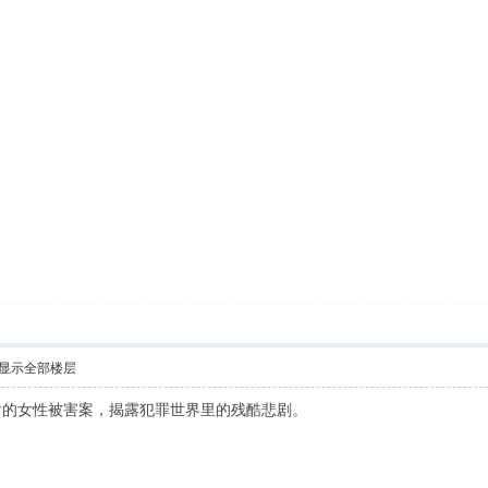
显示全部楼层
后的女性被害案，揭露犯罪世界里的残酷悲剧。