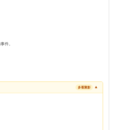
的事件。
▼
多看聚影