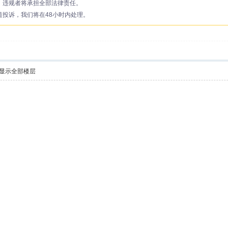
，违规者将承担全部法律责任。
投诉，我们将在48小时内处理。
显示全部楼层