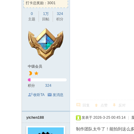
打卡总奖励：3001
0
1万
324
主题
回帖
积分
中级会员
积分
324
收听TA
发消息
回复
点赞
反对
yichen188
发表于 2026-3-25 00:45:14
|
制作团队太牛了！能拍到这么