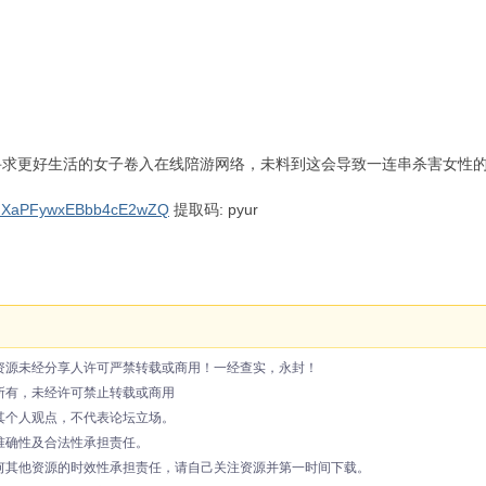
寻求更好生活的女子卷入在线陪游网络，未料到这会导致一连串杀害女性
mldXaPFywxEBbb4cE2wZQ
提取码: pyur
资源未经分享人许可严禁转载或商用！一经查实，永封！
所有，未经许可禁止转载或商用
其个人观点，不代表论坛立场。
准确性及合法性承担责任。
何其他资源的时效性承担责任，请自己关注资源并第一时间下载。