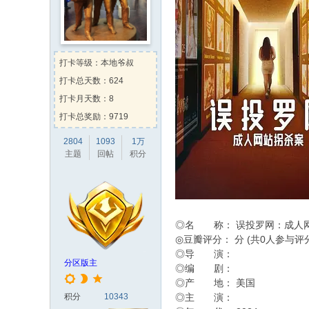
aimingzun
向
chow80000
送出
hongbang
向
jakeskier
送出
hongbang
向
辛杏花
送出
普凡
向
chow80000
送出
打卡等级：本地爷叔
打卡总天数：624
普凡
向
时光机
送出
火箭
x
打卡月天数：8
打卡总奖励：9719
2804
1093
1万
主题
回帖
积分
◎名 称： 误投罗网：成人网站拐杀案 Ca
◎豆瓣评分： 分 (共0人参与评
◎导 演：
分区版主
◎编 剧：
◎产 地： 美国
积分
10343
◎主 演：