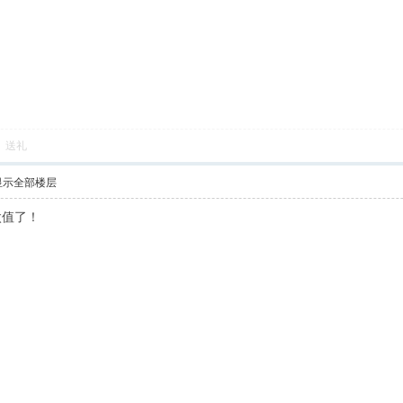
送礼
显示全部楼层
太值了！