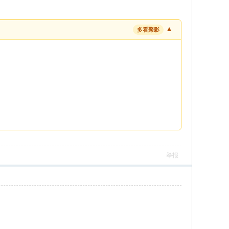
▼
多看聚影
举报