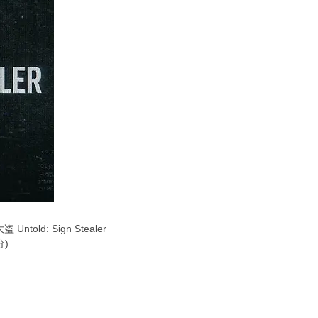
宅快乐水
x1!
火箭
x1!
箭
x1!
出
火箭
x1!
甜圈
x1!
ld: Sign Stealer
分)