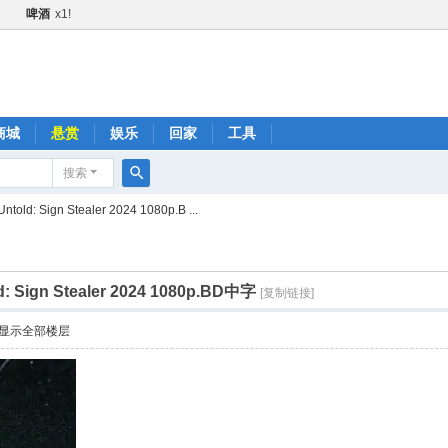
啤酒
x1!
甜甜圈
x1!
黄瓜
x1!
火箭
x1!
1!
商城
悬赏
娱乐
回家
工具
金+1
x2!
搜索
快乐水
x1!
搜
 Sign Stealer 2024 1080p.B ...
1!
索
肥宅快乐水
x1!
啤酒
x1!
ign Stealer 2024 1080p.BD中字
[复制链接]
火箭
x1!
显示全部楼层
黄瓜
x1!
快乐水
x1!
品鼓励金+1
x2!
肥宅快乐水
x1!