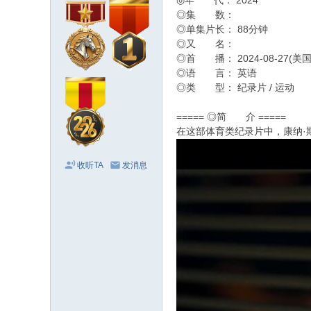
◎年 代： 2024
◎集 数：
◎单集片长： 88分钟
◎又 名：
◎首 播： 2024-08-27(美国
◎语 言： 英语
◎类 型： 纪录片 / 运动
===== ◎简 介 =====
在这部体育类纪录片中，康纳·
收听TA
发消息