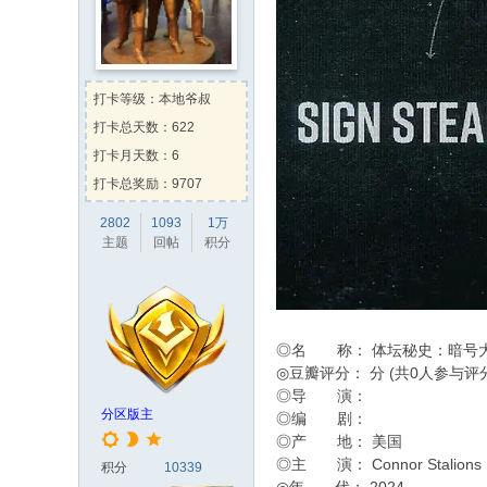
Kehk
向
白玉老虎
送出
肥
时光机
向
两津勘吉
送出
Kevin
向
两津勘吉
送出
火
左脚流的一滴泪
向
蒸汽先生
送
打卡等级：本地爷叔
打卡总天数：622
Kehk
向
zhhz0308
送出
甜
打卡月天数：6
打卡总奖励：9707
2802
1093
1万
主题
回帖
积分
◎名 称： 体坛秘史：暗号大盗 Unto
◎豆瓣评分： 分 (共0人参与评
◎导 演：
分区版主
◎编 剧：
◎产 地： 美国
◎主 演： Connor Stalions
积分
10339