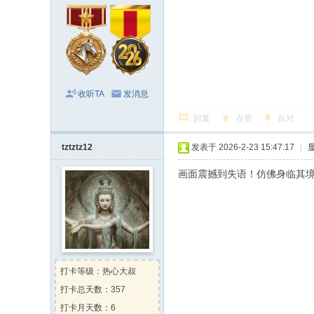
收听TA
发消息
回复
点赞
反对
tztztz12
发表于 2026-2-23 15:47:17
|
画面震撼到失语！仿佛身临其
打卡等级：热心大叔
打卡总天数：357
打卡月天数：6