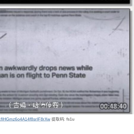
s/1fIHGmz6o4A14f8srIF8rXw
提取码: fs1u