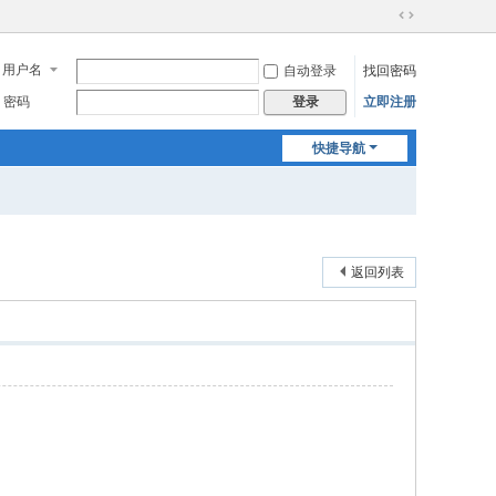
切
换
用户名
自动登录
找回密码
到
宽
密码
立即注册
登录
版
快捷导航
返回列表