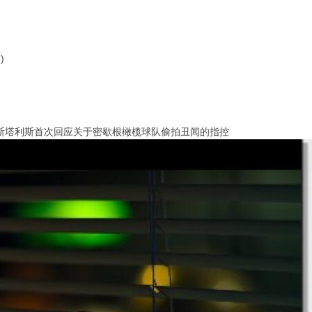
)
斯塔利斯首次回应关于密歇根橄榄球队偷拍丑闻的指控