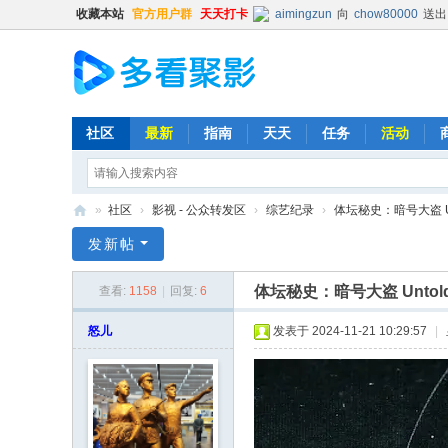
收藏本站
官方用户群
天天打卡
aimingzun
向
chow80000
送出
hongbang
向
jakeskier
送出
hongbang
向
辛杏花
送出
普凡
向
chow80000
送出
普凡
向
时光机
送出
火箭
x
社区
最新
指南
天天
任务
活动
清尘
向
猪猪
送出
精品鼓励
Balding
向
普凡
送出
肥宅
»
社区
›
影视 - 公众转发区
›
综艺纪录
›
体坛秘史：暗号大盗 Untold:
时光机
向
普凡
送出
火箭
x
多
发新帖
Kevin
向
chenxin0701
送出
看
513593603
向
lishya588
送出
体坛秘史：暗号大盗 Untold: S
查看:
1158
|
回复:
6
聚
时光机
向
chow80000
送出
影
怒儿
发表于 2024-11-21 10:29:57
|
hongbang
向
明镜不止水
送出
Kehk
向
ghout1
送出
肥宅
清尘
向
yyt12345
送出
精
时光机
向
513593603
送出