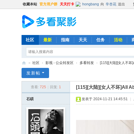
收藏本站
官方用户群
天天打卡
hongbang
向
辛杏花
送出
普凡
向
chow80000
送出
普凡
向
时光机
送出
火箭
x
清尘
向
猪猪
送出
精品鼓励
Balding
向
普凡
送出
肥宅
社区
最新
指南
天天
任务
活动
时光机
向
普凡
送出
火箭
x
Kevin
向
chenxin0701
送出
»
社区
›
影视 - 公众转发区
›
多看转发
›
[115][大陆][女人不坏]Al
513593603
向
lishya588
送出
多
发新帖
时光机
向
chow80000
送出
看
hongbang
向
明镜不止水
送出
[115][大陆][女人不坏]All 
查看:
725
|
回复:
1
聚
Kehk
向
ghout1
送出
肥宅
影
石碩
发表于 2024-11-21 14:45:51
|
清尘
向
yyt12345
送出
精
时光机
向
513593603
送出
Kehk
向
白玉老虎
送出
肥
时光机
向
两津勘吉
送出