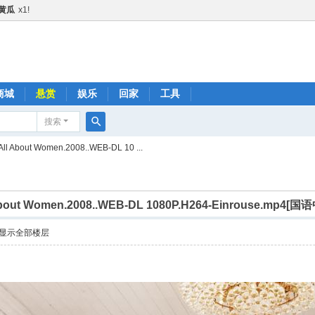
黄瓜
x1!
火箭
x1!
1!
金+1
x2!
快乐水
x1!
商城
悬赏
娱乐
回家
工具
1!
搜索
肥宅快乐水
x1!
搜
l About Women.2008..WEB-DL 10 ...
啤酒
x1!
索
火箭
x1!
黄瓜
x1!
About Women.2008..WEB-DL 1080P.H264-Einrouse.m
快乐水
x1!
显示全部楼层
品鼓励金+1
x2!
肥宅快乐水
x1!
宅快乐水
x1!
火箭
x1!