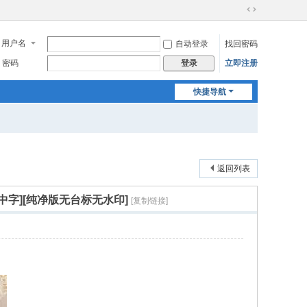
切
换
用户名
自动登录
找回密码
到
宽
密码
立即注册
登录
版
快捷导航
返回列表
p4[国语中字][纯净版无台标无水印]
[复制链接]