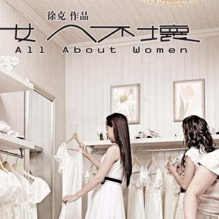
箭
x1!
出
火箭
x1!
甜圈
x1!
!
!