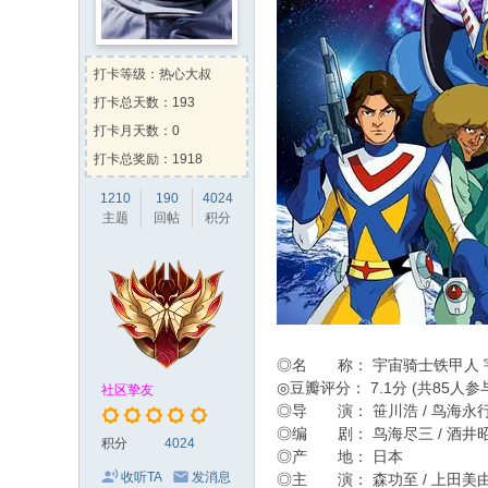
Kehk
向
白玉老虎
送出
肥
时光机
向
两津勘吉
送出
Kevin
向
两津勘吉
送出
火
打卡等级：热心大叔
左脚流的一滴泪
向
蒸汽先生
送
打卡总天数：193
Kehk
向
zhhz0308
送出
甜
打卡月天数：0
打卡总奖励：1918
1210
190
4024
主题
回帖
积分
◎名 称： 宇宙骑士铁甲人 
◎豆瓣评分： 7.1分 (共85人参
社区挚友
◎导 演： 笹川浩 / 鸟海永行 /
◎编 剧： 鸟海尽三 / 酒井
积分
4024
◎产 地： 日本
收听TA
发消息
◎主 演： 森功至 / 上田美由纪 /