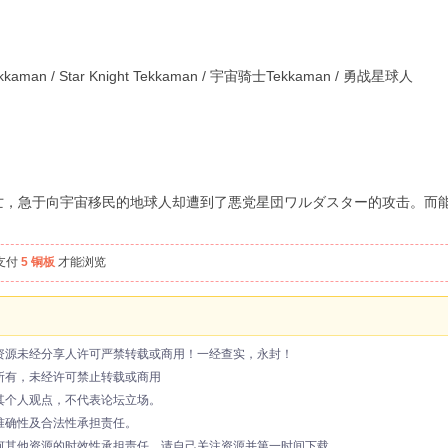
aman / Star Knight Tekkaman / 宇宙骑士Tekkaman / 勇战星球人
亡，急于向宇宙移民的地球人却遭到了悪党星団ワルダスター的攻击。而
支付
5 铜板
才能浏览
资源未经分享人许可严禁转载或商用！一经查实，永封！
所有，未经许可禁止转载或商用
其个人观点，不代表论坛立场。
准确性及合法性承担责任。
何其他资源的时效性承担责任，请自己关注资源并第一时间下载。