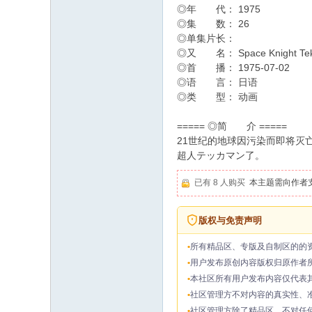
◎年 代： 1975
◎集 数： 26
◎单集片长：
◎又 名： Space Knight Tekk
◎首 播： 1975-07-02
◎语 言： 日语
◎类 型： 动画
===== ◎简 介 =====
21世纪的地球因污染而即将灭
超人テッカマン了。
已有 8 人购买
本主题需向作者
版权与免责声明
所有精品区、专版及自制区的的
用户发布原创内容版权归原作者
本社区所有用户发布内容仅代表
社区管理方不对内容的真实性、
社区管理方除了精品区，不对任