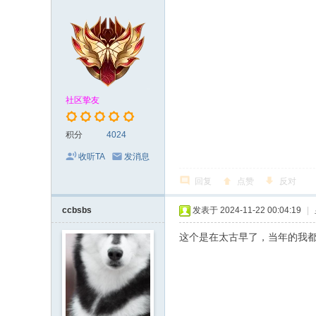
社区挚友
积分
4024
收听TA
发消息
回复
点赞
反对
ccbsbs
发表于 2024-11-22 00:04:19
|
这个是在太古早了，当年的我