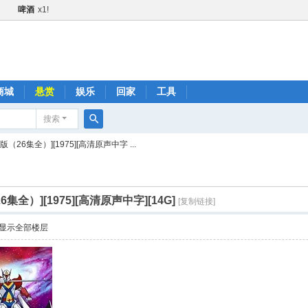
啤酒
x1!
甜甜圈
x1!
黄瓜
x1!
火箭
x1!
1!
商城
悬赏
娱乐
回家
工具
金+1
x2!
搜索
快乐水
x1!
搜
版（26集全）][1975][高清原声中字 ...
1!
索
肥宅快乐水
x1!
啤酒
x1!
集全）][1975][高清原声中字][14G]
[复制链接]
火箭
x1!
显示全部楼层
黄瓜
x1!
快乐水
x1!
品鼓励金+1
x2!
肥宅快乐水
x1!