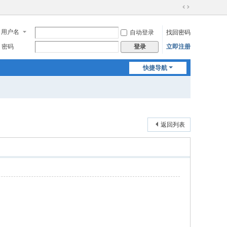
切
换
用户名
自动登录
找回密码
到
宽
密码
立即注册
登录
版
快捷导航
返回列表