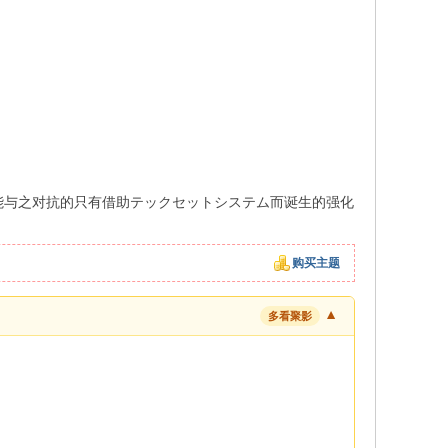
能与之对抗的只有借助テックセットシステム而诞生的强化
购买主题
▼
多看聚影