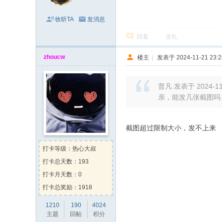
收听TA
发消息
回复
送礼
zhoucw
楼主
|
发表于 2024-11-21 23:2
普凡 发表于 2024-11-
亲，能发几张截图吗
截图超过限制大小，发不上来
打卡等级：热心大叔
打卡总天数：193
打卡月天数：0
打卡总奖励：1918
1210
190
4024
主题
回帖
积分