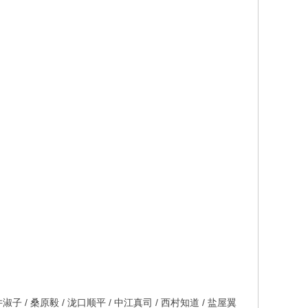
淑子 / 桑原毅 / 泷口顺平 / 中江真司 / 西村知道 / 盐屋翼