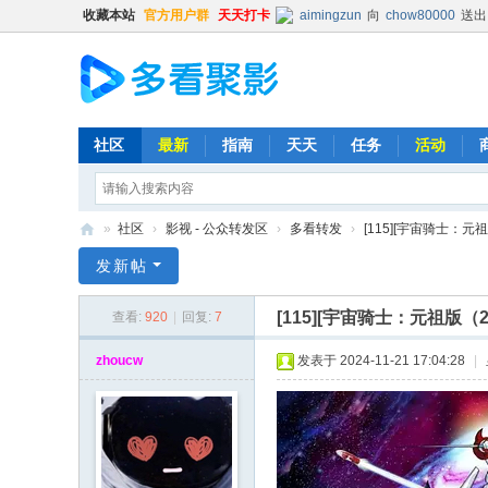
收藏本站
官方用户群
天天打卡
aimingzun
向
chow80000
送出
hongbang
向
jakeskier
送出
hongbang
向
辛杏花
送出
普凡
向
chow80000
送出
普凡
向
时光机
送出
火箭
x
社区
最新
指南
天天
任务
活动
清尘
向
猪猪
送出
精品鼓励
Balding
向
普凡
送出
肥宅
»
社区
›
影视 - 公众转发区
›
多看转发
›
[115][宇宙骑士：元祖
时光机
向
普凡
送出
火箭
x
多
发新帖
Kevin
向
chenxin0701
送出
看
513593603
向
lishya588
送出
[115][宇宙骑士：元祖版（26
查看:
920
|
回复:
7
聚
时光机
向
chow80000
送出
影
zhoucw
发表于 2024-11-21 17:04:28
|
hongbang
向
明镜不止水
送出
Kehk
向
ghout1
送出
肥宅
清尘
向
yyt12345
送出
精
时光机
向
513593603
送出