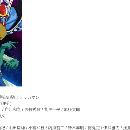
宅快乐水
x1!
火箭
x1!
箭
x1!
出
火箭
x1!
甜圈
x1!
宇宙の騎士テッカマン
与评分)
 广川和之 / 西牧秀雄 / 九里一平 / 原征太郎
昭义
 山田康雄 / 小宫和枝 / 内海贤二 / 铃木泰明 / 德丸完 / 伊武雅刀 / 浅井