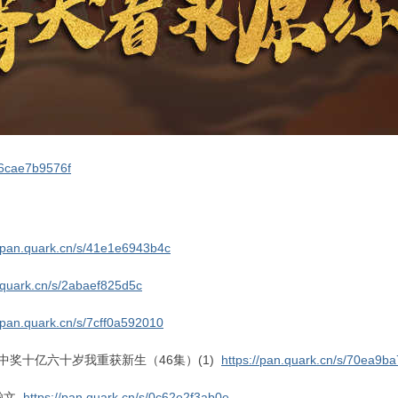
/26cae7b9576f
//pan.quark.cn/s/41e1e6943b4c
n.quark.cn/s/2abaef825d5c
//pan.quark.cn/s/7cff0a592010
中奖十亿六十岁我重获新生（46集）(1)
https://pan.quark.cn/s/70ea9b
瀚文
https://pan.quark.cn/s/0c62e2f3ab0e