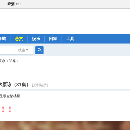
啤酒
x1!
甜甜圈
x1!
黄瓜
x1!
火箭
x1!
1!
商城
悬赏
娱乐
回家
工具
金+1
x2!
搜索
快乐水
x1!
搜
（31集） ...
1!
索
肥宅快乐水
x1!
啤酒
x1!
求原谅（31集）
[复制链接]
火箭
x1!
显示全部楼层
黄瓜
x1!
快乐水
x1!
！！
品鼓励金+1
x2!
肥宅快乐水
x1!