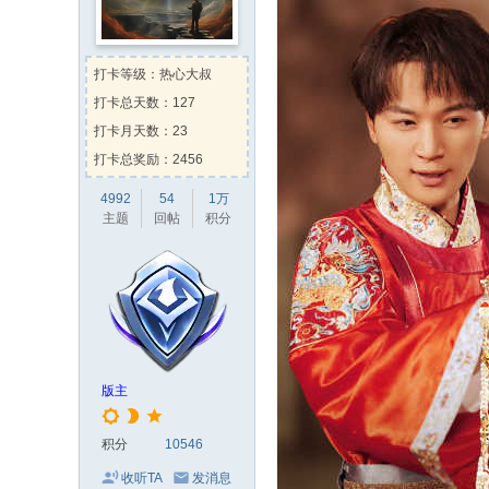
Kehk
向
白玉老虎
送出
肥
时光机
向
两津勘吉
送出
Kevin
向
两津勘吉
送出
火
打卡等级：热心大叔
左脚流的一滴泪
向
蒸汽先生
送
打卡总天数：127
Kehk
向
zhhz0308
送出
甜
打卡月天数：23
打卡总奖励：2456
4992
54
1万
主题
回帖
积分
版主
积分
10546
收听TA
发消息