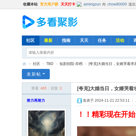
收藏本站
官方用户群
天天打卡
aimingzun
向
chow80000
送出
hongbang
向
jakeskier
送出
hongbang
向
辛杏花
送出
普凡
向
chow80000
送出
普凡
向
时光机
送出
火箭
x
社区
最新
指南
天天
任务
活动
清尘
向
猪猪
送出
精品鼓励
Balding
向
普凡
送出
肥宅
»
社区
›
TBD
›
短剧别院-存档
›
[夸克]大婚当日，女婿哭着求原谅
时光机
向
普凡
送出
火箭
x
多
发新帖
Kevin
向
chenxin0701
送出
看
513593603
向
lishya588
送出
[夸克]大婚当日，女婿哭着
查看:
485
|
回复:
0
聚
时光机
向
chow80000
送出
影
努力再努力
发表于 2024-11-21 22:53:11
|
hongbang
向
明镜不止水
送出
Kehk
向
ghout1
送出
肥宅
！！精彩现在开始
清尘
向
yyt12345
送出
精
时光机
向
513593603
送出