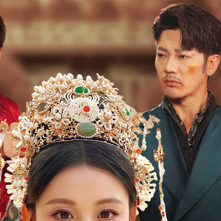
宅快乐水
x1!
火箭
x1!
箭
x1!
出
火箭
x1!
甜圈
x1!