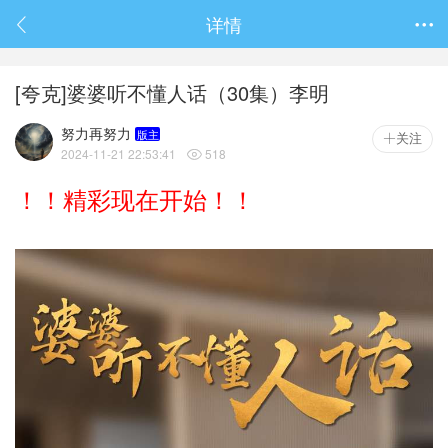
春节抽奖
详情

[夸克]婆婆听不懂人话（30集）李明
努力再努力
版主
关注
2024-11-21 22:53:41
518

！！精彩现在开始！！