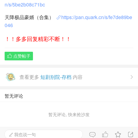
n/s/5be2b08c71bc
天降极品豪婿（合集）
https://pan.quark.cn/s/fe7de89be
046
！！多多回复精彩不断！！
点赞帖子

查看更多
短剧别院-存档
内容

暂无评论
暂无评论, 快来抢沙发

我也说一句

