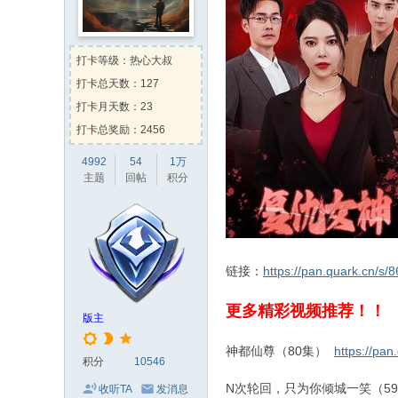
Kehk
向
白玉老虎
送出
肥
时光机
向
两津勘吉
送出
Kevin
向
两津勘吉
送出
火
打卡等级：热心大叔
左脚流的一滴泪
向
蒸汽先生
送
打卡总天数：127
Kehk
向
zhhz0308
送出
甜
打卡月天数：23
打卡总奖励：2456
4992
54
1万
主题
回帖
积分
链接：
https://pan.quark.cn/s
更多精彩视频推荐！！
版主
神都仙尊（80集）
https://pa
积分
10546
N次轮回，只为你倾城一笑（5
收听TA
发消息