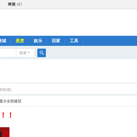
啤酒
x1!
甜甜圈
x1!
黄瓜
x1!
火箭
x1!
1!
商城
悬赏
娱乐
回家
工具
金+1
x2!
搜索
快乐水
x1!
搜
1!
索
肥宅快乐水
x1!
啤酒
x1!
制链接]
火箭
x1!
显示全部楼层
黄瓜
x1!
快乐水
x1!
！！
品鼓励金+1
x2!
肥宅快乐水
x1!