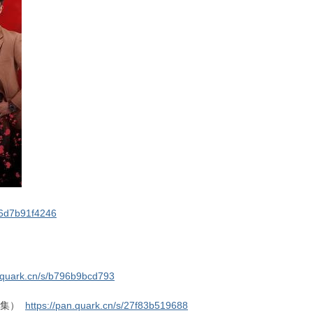
宅快乐水
x1!
火箭
x1!
箭
x1!
出
火箭
x1!
甜圈
x1!
/86d7b91f4246
n.quark.cn/s/b796b9bcd793
9集）
https://pan.quark.cn/s/27f83b519688