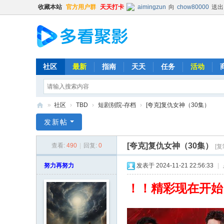
收藏本站
官方用户群
天天打卡
aimingzun
向
chow80000
送出
hongbang
向
jakeskier
送出
hongbang
向
辛杏花
送出
普凡
向
chow80000
送出
普凡
向
时光机
送出
火箭
x
社区
最新
指南
天天
任务
活动
清尘
向
猪猪
送出
精品鼓励
Balding
向
普凡
送出
肥宅
»
社区
›
TBD
›
短剧别院-存档
›
[夸克]复仇女神（30集）
时光机
向
普凡
送出
火箭
x
多
发新帖
Kevin
向
chenxin0701
送出
看
513593603
向
lishya588
送出
[夸克]复仇女神（30集）
查看:
490
|
回复:
0
[复
聚
时光机
向
chow80000
送出
影
努力再努力
发表于 2024-11-21 22:56:33
|
hongbang
向
明镜不止水
送出
Kehk
向
ghout1
送出
肥宅
！！精彩现在开始
清尘
向
yyt12345
送出
精
时光机
向
513593603
送出