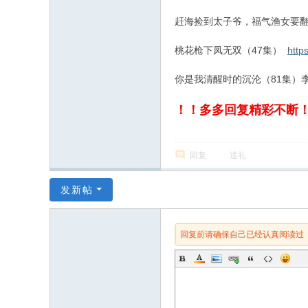
赶海捡到太子爷，福气渔女要翻
桃花枪下凤无双（47集）
http
你是我清醒时的沉沦（81集）
！！多多回复精彩不断
回复
送礼
发新帖
回复前请确保自己已经认真阅读过