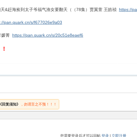
天&赶海捡到太子爷福气渔女要翻天（（78集）贾翼萱 王皓祯
https://
s://pan.quark.cn/s/f677026e9a03
李媛菁
https://pan.quark.cn/s/20c51e8eaef6
！！
《回复须知》
，勿谓言之不预！！！
您需要登录后才可以回帖
登录
|
立即注册