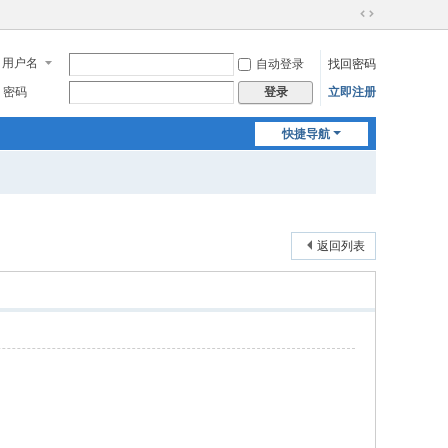
切
换
用户名
自动登录
找回密码
到
宽
密码
立即注册
登录
版
快捷导航
返回列表