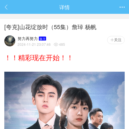
春节抽奖
详情

[夸克]山花绽放时（55集）詹琸 杨帆
努力再努力
版主
关注
2024-11-21 23:07:46
485

！！精彩现在开始！！