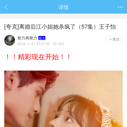
春节抽奖
详情

[夸克]离婚后江小姐她杀疯了（57集）王子怡
努力再努力
版主
关注
2024-11-21 23:07:59
493

！！精彩现在开始！！