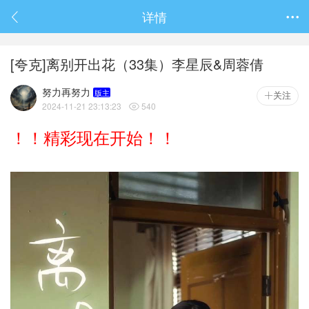
春节抽奖
详情

[夸克]离别开出花（33集）李星辰&周蓉倩
努力再努力
版主
关注
2024-11-21 23:13:23
540

！！精彩现在开始！！