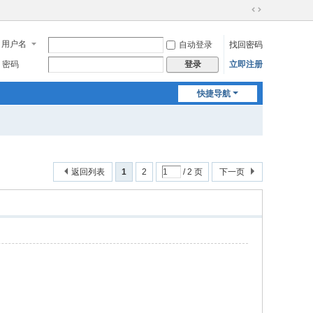
切
换
用户名
自动登录
找回密码
到
宽
密码
立即注册
登录
版
快捷导航
返回列表
1
2
/ 2 页
下一页