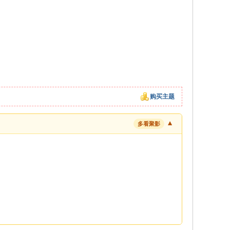
购买主题
▼
多看聚影