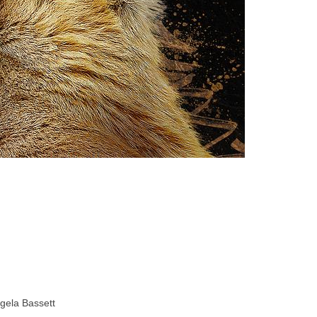
 Bassett