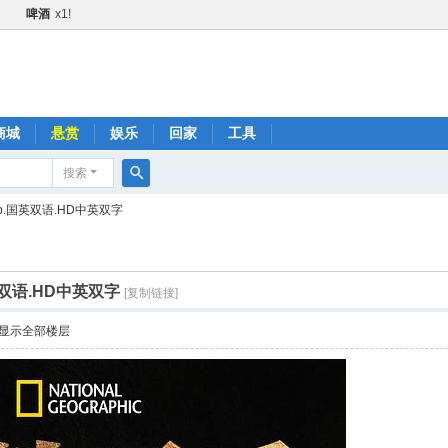
啤酒
x1!
甜甜圈
x1!
黄瓜
x1!
火箭
x1!
1!
商城
悬赏
娱乐
回家
工具
金+1
x2!
搜索
快乐水
x1!
搜
80p.国英双语.HD中英双字
1!
索
肥宅快乐水
x1!
啤酒
x1!
国英双语.HD中英双字
[复制链接]
火箭
x1!
显示全部楼层
黄瓜
x1!
快乐水
x1!
品鼓励金+1
x2!
肥宅快乐水
x1!