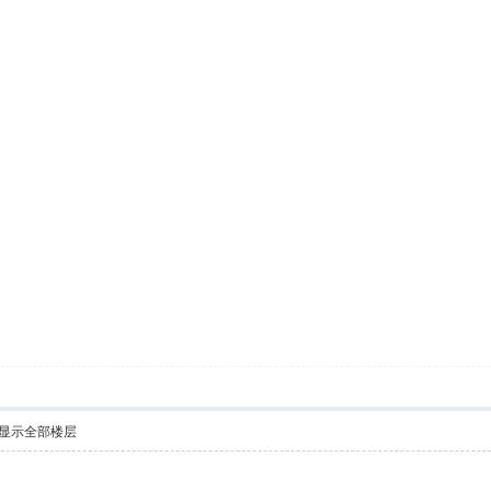
显示全部楼层