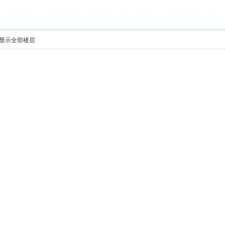
显示全部楼层