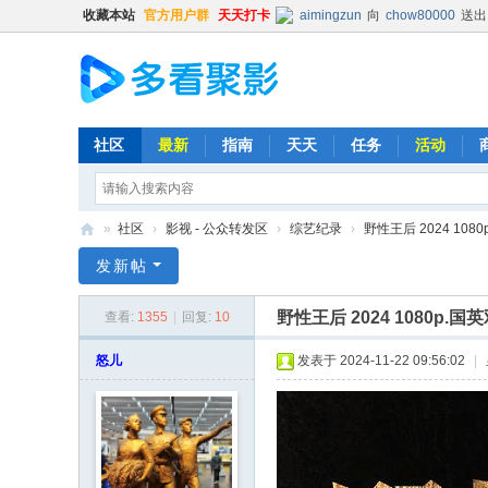
收藏本站
官方用户群
天天打卡
aimingzun
向
chow80000
送出
hongbang
向
jakeskier
送出
hongbang
向
辛杏花
送出
普凡
向
chow80000
送出
普凡
向
时光机
送出
火箭
x
社区
最新
指南
天天
任务
活动
清尘
向
猪猪
送出
精品鼓励
Balding
向
普凡
送出
肥宅
»
社区
›
影视 - 公众转发区
›
综艺纪录
›
野性王后 2024 10
时光机
向
普凡
送出
火箭
x
多
发新帖
Kevin
向
chenxin0701
送出
看
513593603
向
lishya588
送出
野性王后 2024 1080p.
查看:
1355
|
回复:
10
聚
时光机
向
chow80000
送出
影
怒儿
发表于 2024-11-22 09:56:02
|
hongbang
向
明镜不止水
送出
Kehk
向
ghout1
送出
肥宅
清尘
向
yyt12345
送出
精
时光机
向
513593603
送出