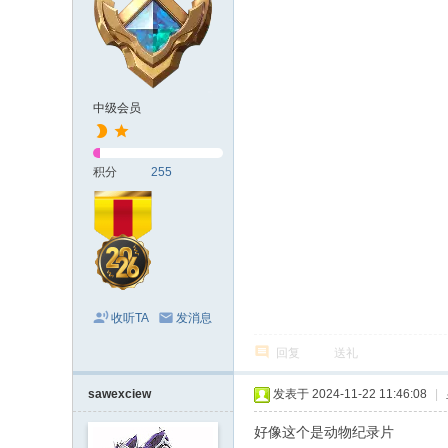
中级会员
积分
255
收听TA
发消息
回复
送礼
sawexciew
发表于 2024-11-22 11:46:08
|
好像这个是动物纪录片