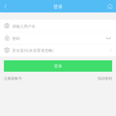
春节抽奖
登录






安全提问(未设置请忽略)

安全提问(未设置请忽略)
登录
注册新帐号
找回密码