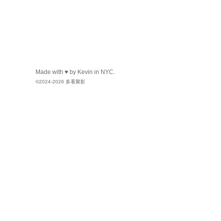
vrli
向
chow80000
送出
甜
aimingzun
向
chow80000
送出
hongbang
向
jakeskier
送出
hongbang
向
辛杏花
送出
普凡
向
chow80000
送出
Made with ♥ by Kevin in NYC.
©2024-2026 多看聚影