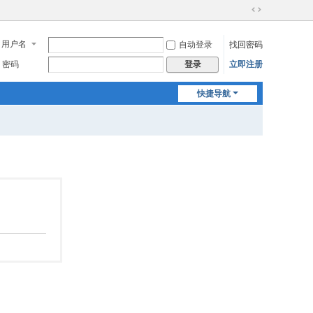
切
换
用户名
自动登录
找回密码
到
宽
密码
立即注册
登录
版
快捷导航