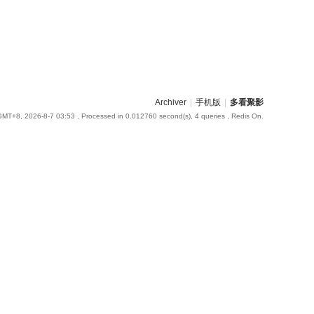
Archiver
|
手机版
|
多看聚影
GMT+8, 2026-8-7 03:53
, Processed in 0.012760 second(s), 4 queries , Redis On.