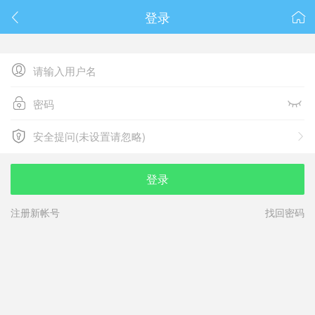
春节抽奖
登录






安全提问(未设置请忽略)

安全提问(未设置请忽略)
登录
注册新帐号
找回密码