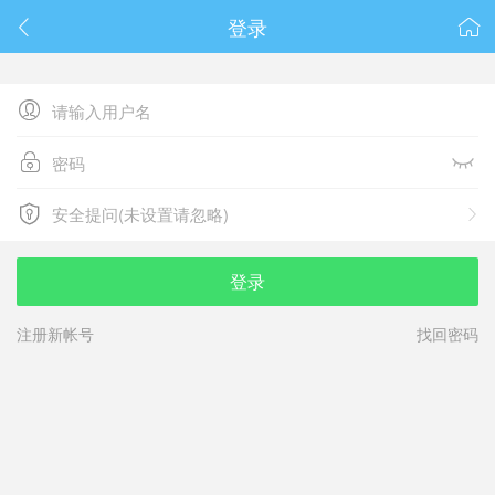
春节抽奖
登录






安全提问(未设置请忽略)

安全提问(未设置请忽略)
登录
注册新帐号
找回密码