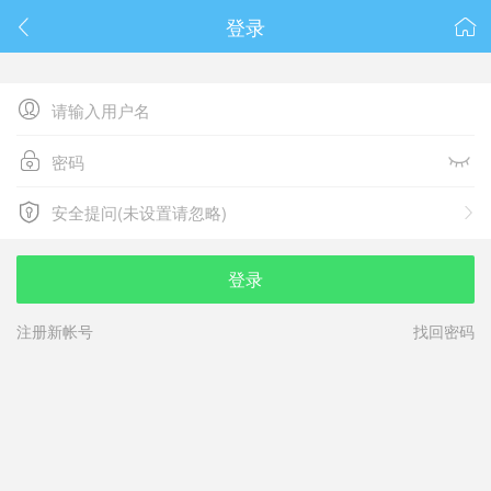
春节抽奖
登录






安全提问(未设置请忽略)

安全提问(未设置请忽略)
登录
注册新帐号
找回密码