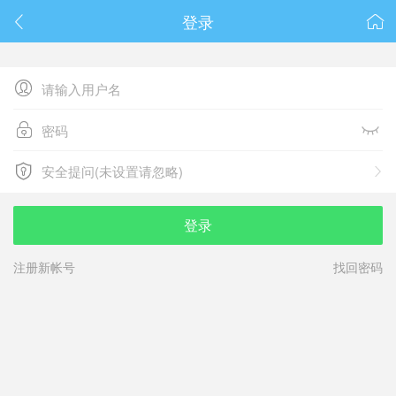
春节抽奖
登录






安全提问(未设置请忽略)

安全提问(未设置请忽略)
登录
注册新帐号
找回密码