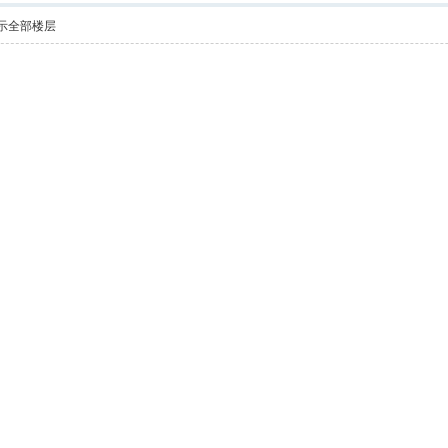
示全部楼层