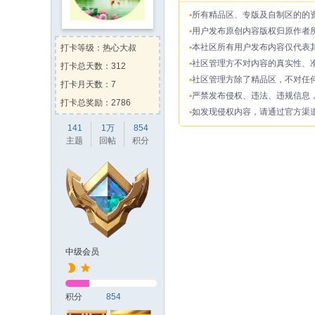
aimingzun
向
chow80000
送出
所有精品区、专版及自制区的的
hongbang
向
jakeskier
送出
用户发布原创内容版权归原作者
hongbang
向
辛杏花
送出
本社区所有用户发布内容仅代表
打卡等级：热心大叔
普凡
向
chow80000
送出
社区管理方不对内容的真实性、
打卡总天数：312
社区管理方除了精品区，不对任
普凡
向
时光机
送出
火箭
x
打卡月天数：7
严禁发布侵权、违法、违规信息
打卡总奖励：2786
如发现侵权内容，请通过官方渠道
141
1万
854
主题
回帖
积分
中级会员
积分
854