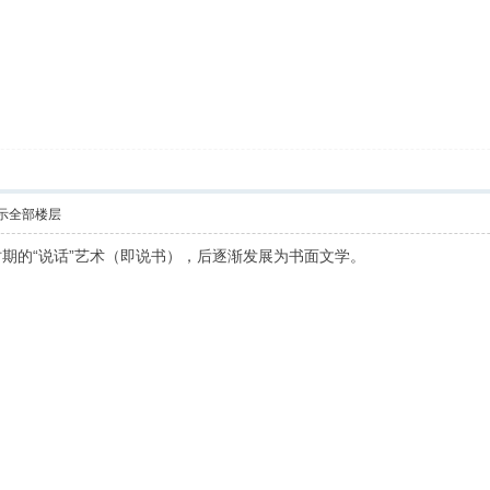
示全部楼层
期的“说话”艺术（即说书），后逐渐发展为书面文学。