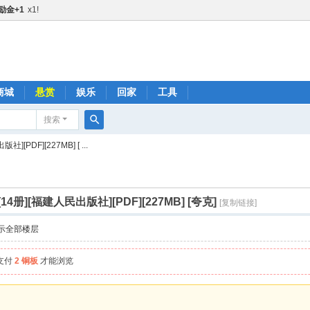
励金+1
x1!
励金+1
x1!
励金+1
x1!
精品鼓励金+5
x1!
精品鼓励金+5
x1!
商城
悬赏
娱乐
回家
工具
金+1
x1!
搜索
金+3
x1!
搜
PDF][227MB] [ ...
鼓励金+1
x1!
索
鼓励金+1
x1!
品鼓励金+1
x1!
册][福建人民出版社][PDF][227MB] [夸克]
[复制链接]
品鼓励金+1
x1!
示全部楼层
精品鼓励金+3
x1!
精品鼓励金+3
x1!
支付
2 铜板
才能浏览
品鼓励金+3
x1!
甜圈
x1!