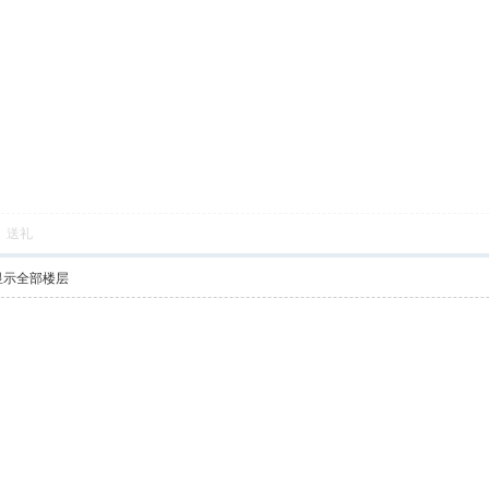
送礼
显示全部楼层