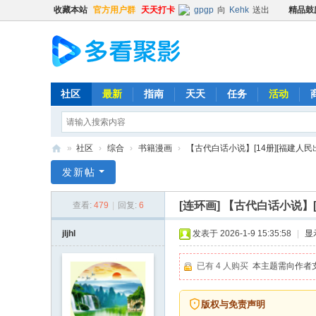
收藏本站
官方用户群
天天打卡
gpgp
向
Kehk
送出
精品鼓
gpgp
向
Kehk
送出
精品鼓
gpgp
向
Kehk
送出
精品鼓
gpgp
向
阿酷酷不酷
送出
gpgp
向
阿酷酷不酷
送出
社区
最新
指南
天天
任务
活动
gpgp
向
普凡
送出
精品鼓励
gpgp
向
普凡
送出
精品鼓励
»
社区
›
综合
›
书籍漫画
›
【古代白话小说】[14册][福建人民出版社][
gpgp
向
e6u32a
送出
精品
多
发新帖
gpgp
向
e6u32a
送出
精品
看
gpgp
向
hongbang
送出
精
[连环画]
【古代白话小说】[14
查看:
479
|
回复:
6
聚
gpgp
向
hongbang
送出
精
影
jljhl
发表于 2026-1-9 15:35:58
|
显
gpgp
向
有糖吃的坏叔叔
送出
gpgp
向
有糖吃的坏叔叔
送出
已有 4 人购买
本主题需向作者
gpgp
向
两津勘吉
送出
精
vrli
向
chow80000
送出
甜
版权与免责声明