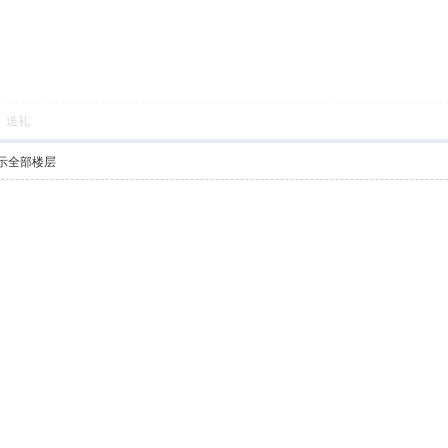
送礼
示全部楼层